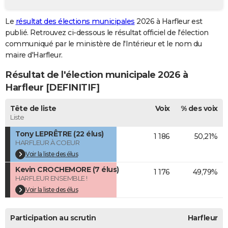
City break
Voyage de noces
Climat
Destinations
Voyage nature
Forum
+
PHOTO
Le
résultat des élections municipales
2026 à Harfleur est
publié. Retrouvez ci-dessous le résultat officiel de l'élection
GUIDES D'ACHAT
communiqué par le ministère de l'Intérieur et le nom du
BONS PLANS
maire d'Harfleur.
Résultat de l'élection municipale 2026 à
CARTE DE VOEUX
Harfleur [DEFINITIF]
Carte Bonne année
Carte Pâques
Carte de Noël
Carte Saint-Valentin
Carte d'anniversaire
DICTIONNAIRE
Tête de liste
Voix
% des voix
Biographies
Expressions
Dictionnaire
Citations
Proverbes
PROGRAMME TV
Liste
Tony LEPRÊTRE (22 élus)
1 186
50,21%
COPAINS D'AVANT
HARFLEUR À COEUR
Se connecter
Collèges
Universités
Service militaire
S'inscrire
Lycées
Primaires
Entreprises
Avis de recherche
Voir la liste des élus
AVIS DE DÉCÈS
Kevin CROCHEMORE (7 élus)
1 176
49,79%
FORUM
HARFLEUR ENSEMBLE !
Voir la liste des élus
Lifestyle
Sport
Television
Cinema
Bricolage
Culture
Auto
Voyage
Participation au scrutin
Harfleur