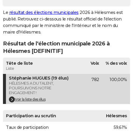
City break
Voyage de noces
Climat
Destinations
Voyage nature
Forum
+
PHOTO
Le
résultat des élections municipales
2026 à Hélesmes est
publié. Retrouvez ci-dessous le résultat officiel de l'élection
GUIDES D'ACHAT
communiqué par le ministère de l'Intérieur et le nom du
BONS PLANS
maire d'Hélesmes.
Résultat de l'élection municipale 2026 à
CARTE DE VOEUX
Hélesmes [DEFINITIF]
Carte Bonne année
Carte Pâques
Carte de Noël
Carte Saint-Valentin
Carte d'anniversaire
DICTIONNAIRE
Tête de liste
Voix
% des voix
Biographies
Expressions
Dictionnaire
Citations
Proverbes
PROGRAMME TV
Liste
Stéphanie HUGUES (19 élus)
782
100,00%
COPAINS D'AVANT
HÉLESMES A DU TALENT,
POURSUIVONS NOTRE
Se connecter
Collèges
Universités
Service militaire
S'inscrire
Lycées
Primaires
Entreprises
Avis de recherche
AVIS DE DÉCÈS
ENGAGEMENT !
Voir la liste des élus
FORUM
Lifestyle
Sport
Television
Cinema
Bricolage
Culture
Auto
Voyage
Participation au scrutin
Hélesmes
Taux de participation
59,61%