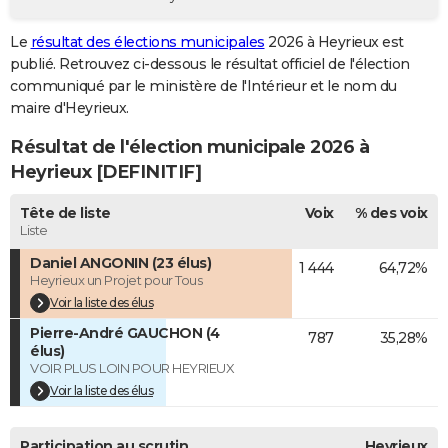
City break
Voyage de noces
Climat
Destinations
Voyage nature
Forum
+
PHOTO
Le
résultat des élections municipales
2026 à Heyrieux est
publié. Retrouvez ci-dessous le résultat officiel de l'élection
GUIDES D'ACHAT
communiqué par le ministère de l'Intérieur et le nom du
BONS PLANS
maire d'Heyrieux.
Résultat de l'élection municipale 2026 à
CARTE DE VOEUX
Heyrieux [DEFINITIF]
Carte Bonne année
Carte Pâques
Carte de Noël
Carte Saint-Valentin
Carte d'anniversaire
DICTIONNAIRE
Tête de liste
Voix
% des voix
Biographies
Expressions
Dictionnaire
Citations
Proverbes
PROGRAMME TV
Liste
Daniel ANGONIN (23 élus)
1 444
64,72%
COPAINS D'AVANT
Heyrieux un Projet pour Tous
Se connecter
Collèges
Universités
Service militaire
S'inscrire
Lycées
Primaires
Entreprises
Avis de recherche
Voir la liste des élus
AVIS DE DÉCÈS
Pierre-André GAUCHON (4
787
35,28%
FORUM
élus)
VOIR PLUS LOIN POUR HEYRIEUX
Lifestyle
Sport
Television
Cinema
Bricolage
Culture
Auto
Voyage
Voir la liste des élus
Participation au scrutin
Heyrieux