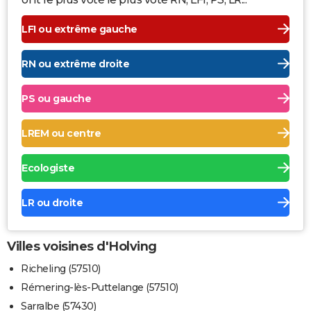
LFI ou extrême gauche
RN ou extrême droite
PS ou gauche
LREM ou centre
Ecologiste
LR ou droite
Villes voisines d'Holving
Richeling (57510)
Rémering-lès-Puttelange (57510)
Sarralbe (57430)