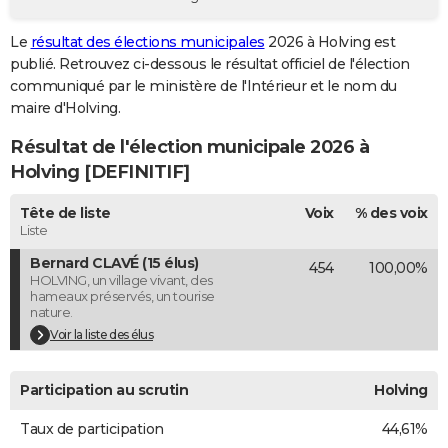
City break
Voyage de noces
Climat
Destinations
Voyage nature
Forum
+
PHOTO
Le
résultat des élections municipales
2026 à Holving est
publié. Retrouvez ci-dessous le résultat officiel de l'élection
GUIDES D'ACHAT
communiqué par le ministère de l'Intérieur et le nom du
BONS PLANS
maire d'Holving.
Résultat de l'élection municipale 2026 à
CARTE DE VOEUX
Holving [DEFINITIF]
Carte Bonne année
Carte Pâques
Carte de Noël
Carte Saint-Valentin
Carte d'anniversaire
DICTIONNAIRE
Tête de liste
Voix
% des voix
Biographies
Expressions
Dictionnaire
Citations
Proverbes
PROGRAMME TV
Liste
Bernard CLAVÉ (15 élus)
454
100,00%
COPAINS D'AVANT
HOLVING, un village vivant, des
hameaux préservés, un tourise
Se connecter
Collèges
Universités
Service militaire
S'inscrire
Lycées
Primaires
Entreprises
Avis de recherche
AVIS DE DÉCÈS
nature.
Voir la liste des élus
FORUM
Lifestyle
Sport
Television
Cinema
Bricolage
Culture
Auto
Voyage
Participation au scrutin
Holving
Taux de participation
44,61%