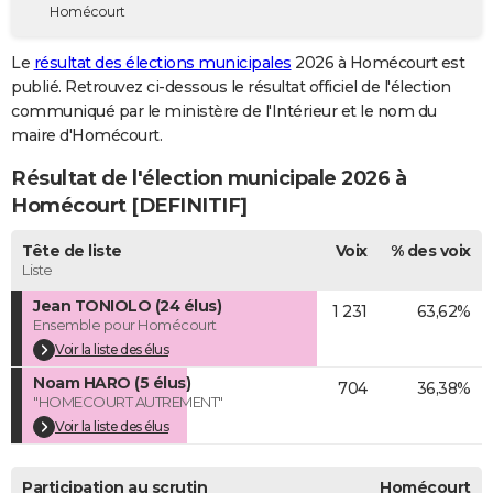
Homécourt
City break
Voyage de noces
Climat
Destinations
Voyage nature
Forum
+
PHOTO
Le
résultat des élections municipales
2026 à Homécourt est
GUIDES D'ACHAT
publié. Retrouvez ci-dessous le résultat officiel de l'élection
communiqué par le ministère de l'Intérieur et le nom du
BONS PLANS
maire d'Homécourt.
CARTE DE VOEUX
Résultat de l'élection municipale 2026 à
Carte Bonne année
Carte Pâques
Carte de Noël
Carte Saint-Valentin
Carte d'anniversaire
Homécourt [DEFINITIF]
DICTIONNAIRE
Biographies
Expressions
Dictionnaire
Citations
Proverbes
Tête de liste
Voix
% des voix
PROGRAMME TV
Liste
COPAINS D'AVANT
Jean TONIOLO (24 élus)
1 231
63,62%
Ensemble pour Homécourt
Se connecter
Collèges
Universités
Service militaire
S'inscrire
Lycées
Primaires
Entreprises
Avis de recherche
AVIS DE DÉCÈS
Voir la liste des élus
Noam HARO (5 élus)
FORUM
704
36,38%
"HOMECOURT AUTREMENT"
Lifestyle
Sport
Television
Cinema
Bricolage
Culture
Auto
Voyage
Voir la liste des élus
Participation au scrutin
Homécourt