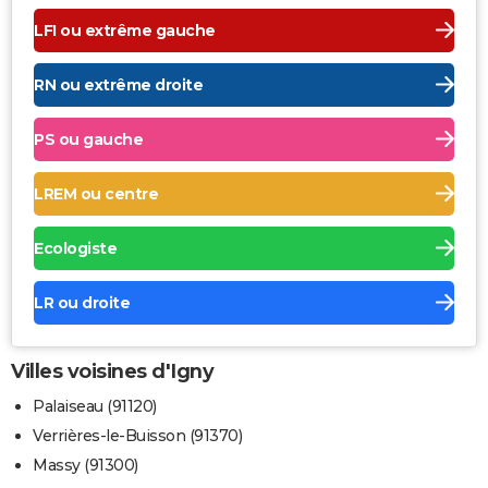
LFI ou extrême gauche
RN ou extrême droite
PS ou gauche
LREM ou centre
Ecologiste
LR ou droite
Villes voisines d'Igny
Palaiseau (91120)
Verrières-le-Buisson (91370)
Massy (91300)