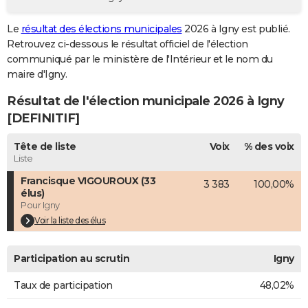
City break
Voyage de noces
Climat
Destinations
Voyage nature
Forum
+
PHOTO
Le
résultat des élections municipales
2026 à Igny est publié.
Retrouvez ci-dessous le résultat officiel de l'élection
GUIDES D'ACHAT
communiqué par le ministère de l'Intérieur et le nom du
BONS PLANS
maire d'Igny.
Résultat de l'élection municipale 2026 à Igny
CARTE DE VOEUX
[DEFINITIF]
Carte Bonne année
Carte Pâques
Carte de Noël
Carte Saint-Valentin
Carte d'anniversaire
DICTIONNAIRE
Tête de liste
Voix
% des voix
Biographies
Expressions
Dictionnaire
Citations
Proverbes
PROGRAMME TV
Liste
Francisque VIGOUROUX (33
3 383
100,00%
COPAINS D'AVANT
élus)
Pour Igny
Se connecter
Collèges
Universités
Service militaire
S'inscrire
Lycées
Primaires
Entreprises
Avis de recherche
AVIS DE DÉCÈS
Voir la liste des élus
FORUM
Participation au scrutin
Igny
Lifestyle
Sport
Television
Cinema
Bricolage
Culture
Auto
Voyage
Taux de participation
48,02%