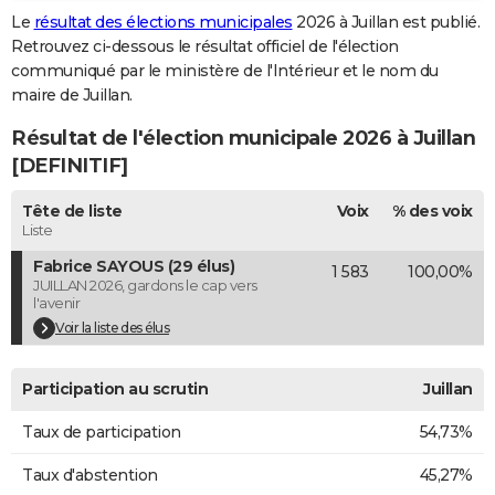
Le
résultat des élections municipales
2026 à Juillan est publié.
City break
Voyage de noces
Climat
Destinations
Voyage nature
Forum
+
PHOTO
Retrouvez ci-dessous le résultat officiel de l'élection
communiqué par le ministère de l'Intérieur et le nom du
GUIDES D'ACHAT
maire de Juillan.
BONS PLANS
Résultat de l'élection municipale 2026 à Juillan
CARTE DE VOEUX
[DEFINITIF]
Carte Bonne année
Carte Pâques
Carte de Noël
Carte Saint-Valentin
Carte d'anniversaire
DICTIONNAIRE
Tête de liste
Voix
% des voix
Liste
Biographies
Expressions
Dictionnaire
Citations
Proverbes
PROGRAMME TV
Fabrice SAYOUS (29 élus)
1 583
100,00%
JUILLAN 2026, gardons le cap vers
COPAINS D'AVANT
l'avenir
Voir la liste des élus
Se connecter
Collèges
Universités
Service militaire
S'inscrire
Lycées
Primaires
Entreprises
Avis de recherche
AVIS DE DÉCÈS
FORUM
Participation au scrutin
Juillan
Lifestyle
Sport
Television
Cinema
Bricolage
Culture
Auto
Voyage
Taux de participation
54,73%
Taux d'abstention
45,27%