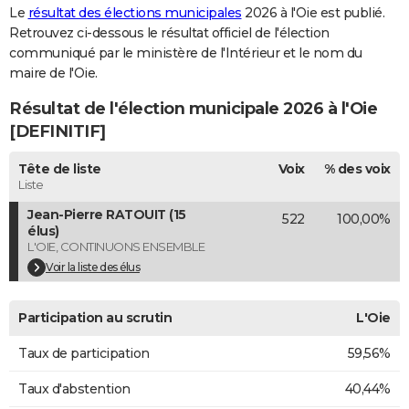
Le
résultat des élections municipales
2026 à l'Oie est publié.
City break
Voyage de noces
Climat
Destinations
Voyage nature
Forum
+
PHOTO
Retrouvez ci-dessous le résultat officiel de l'élection
communiqué par le ministère de l'Intérieur et le nom du
GUIDES D'ACHAT
maire de l'Oie.
BONS PLANS
Résultat de l'élection municipale 2026 à l'Oie
[DEFINITIF]
CARTE DE VOEUX
Carte Bonne année
Carte Pâques
Carte de Noël
Carte Saint-Valentin
Carte d'anniversaire
Tête de liste
Voix
% des voix
DICTIONNAIRE
Liste
Biographies
Expressions
Dictionnaire
Citations
Proverbes
PROGRAMME TV
Jean-Pierre RATOUIT (15
522
100,00%
élus)
COPAINS D'AVANT
L'OIE, CONTINUONS ENSEMBLE
Voir la liste des élus
Se connecter
Collèges
Universités
Service militaire
S'inscrire
Lycées
Primaires
Entreprises
Avis de recherche
AVIS DE DÉCÈS
Participation au scrutin
L'Oie
FORUM
Lifestyle
Sport
Television
Cinema
Bricolage
Culture
Auto
Voyage
Taux de participation
59,56%
Taux d'abstention
40,44%