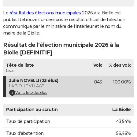
City break
Voyage de noces
Climat
Destinations
Voyage nature
Forum
+
PHOTO
Le
résultat des élections municipales
2026 à la Biolle est
publié. Retrouvez ci-dessous le résultat officiel de l'élection
GUIDES D'ACHAT
communiqué par le ministère de l'Intérieur et le nom du
BONS PLANS
maire de la Biolle.
Résultat de l'élection municipale 2026 à la
CARTE DE VOEUX
Biolle [DEFINITIF]
Carte Bonne année
Carte Pâques
Carte de Noël
Carte Saint-Valentin
Carte d'anniversaire
DICTIONNAIRE
Tête de liste
Voix
% des voix
Biographies
Expressions
Dictionnaire
Citations
Proverbes
PROGRAMME TV
Liste
Julie NOVELLI (23 élus)
843
100,00%
COPAINS D'AVANT
LA BIOLLE VILLAGE
Se connecter
Collèges
Universités
Service militaire
S'inscrire
Lycées
Primaires
Entreprises
Avis de recherche
Voir la liste des élus
AVIS DE DÉCÈS
FORUM
Participation au scrutin
La Biolle
Lifestyle
Sport
Television
Cinema
Bricolage
Culture
Auto
Voyage
Taux de participation
43,54%
Taux d'abstention
56,46%