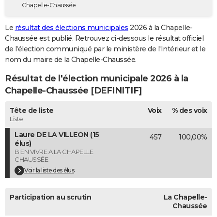
Chapelle-Chaussée
City break
Voyage de noces
Climat
Destinations
Voyage nature
Forum
+
PHOTO
Le
résultat des élections municipales
2026 à la Chapelle-
GUIDES D'ACHAT
Chaussée est publié. Retrouvez ci-dessous le résultat officiel
de l'élection communiqué par le ministère de l'Intérieur et le
BONS PLANS
nom du maire de la Chapelle-Chaussée.
CARTE DE VOEUX
Résultat de l'élection municipale 2026 à la
Carte Bonne année
Carte Pâques
Carte de Noël
Carte Saint-Valentin
Carte d'anniversaire
Chapelle-Chaussée [DEFINITIF]
DICTIONNAIRE
Biographies
Expressions
Dictionnaire
Citations
Proverbes
Tête de liste
Voix
% des voix
PROGRAMME TV
Liste
COPAINS D'AVANT
Laure DE LA VILLEON (15
457
100,00%
élus)
Se connecter
Collèges
Universités
Service militaire
S'inscrire
Lycées
Primaires
Entreprises
Avis de recherche
AVIS DE DÉCÈS
BIEN VIVRE A LA CHAPELLE
CHAUSSÉE
FORUM
Voir la liste des élus
Lifestyle
Sport
Television
Cinema
Bricolage
Culture
Auto
Voyage
Participation au scrutin
La Chapelle-
Chaussée