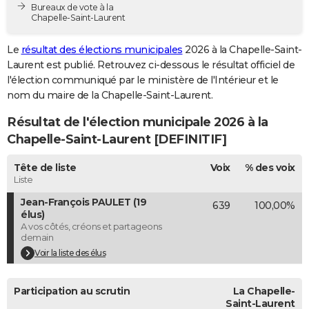
Bureaux de vote à la
City break
Voyage de noces
Climat
Destinations
Voyage nature
Forum
+
PHOTO
Chapelle-Saint-Laurent
GUIDES D'ACHAT
Le
résultat des élections municipales
2026 à la Chapelle-Saint-
Laurent est publié. Retrouvez ci-dessous le résultat officiel de
BONS PLANS
l'élection communiqué par le ministère de l'Intérieur et le
nom du maire de la Chapelle-Saint-Laurent.
CARTE DE VOEUX
Résultat de l'élection municipale 2026 à la
Carte Bonne année
Carte Pâques
Carte de Noël
Carte Saint-Valentin
Carte d'anniversaire
DICTIONNAIRE
Chapelle-Saint-Laurent [DEFINITIF]
Biographies
Expressions
Dictionnaire
Citations
Proverbes
PROGRAMME TV
Tête de liste
Voix
% des voix
Liste
COPAINS D'AVANT
Jean-François PAULET (19
639
100,00%
Se connecter
Collèges
Universités
Service militaire
S'inscrire
Lycées
Primaires
Entreprises
Avis de recherche
AVIS DE DÉCÈS
élus)
A vos côtés, créons et partageons
demain
FORUM
Voir la liste des élus
Lifestyle
Sport
Television
Cinema
Bricolage
Culture
Auto
Voyage
Participation au scrutin
La Chapelle-
Saint-Laurent