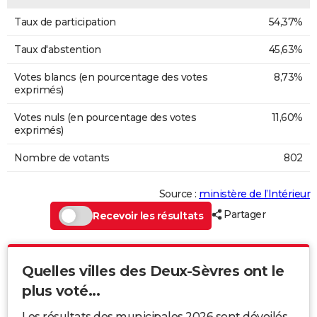
Taux de participation
54,37%
Taux d'abstention
45,63%
Votes blancs (en pourcentage des votes
8,73%
exprimés)
Votes nuls (en pourcentage des votes
11,60%
exprimés)
Nombre de votants
802
Source :
ministère de l’Intérieur
Partager
Recevoir les résultats
Quelles villes des Deux-Sèvres ont le
plus voté...
Les résultats des municipales 2026 sont dévoilés