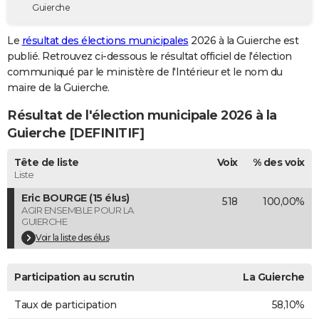
Guierche
City break
Voyage de noces
Climat
Destinations
Voyage nature
Forum
+
PHOTO
Le
résultat des élections municipales
2026 à la Guierche est
GUIDES D'ACHAT
publié. Retrouvez ci-dessous le résultat officiel de l'élection
communiqué par le ministère de l'Intérieur et le nom du
BONS PLANS
maire de la Guierche.
CARTE DE VOEUX
Résultat de l'élection municipale 2026 à la
Carte Bonne année
Carte Pâques
Carte de Noël
Carte Saint-Valentin
Carte d'anniversaire
Guierche [DEFINITIF]
DICTIONNAIRE
Biographies
Expressions
Dictionnaire
Citations
Proverbes
Tête de liste
Voix
% des voix
PROGRAMME TV
Liste
COPAINS D'AVANT
Eric BOURGE (15 élus)
518
100,00%
AGIR ENSEMBLE POUR LA
Se connecter
Collèges
Universités
Service militaire
S'inscrire
Lycées
Primaires
Entreprises
Avis de recherche
AVIS DE DÉCÈS
GUIERCHE
Voir la liste des élus
FORUM
Lifestyle
Sport
Television
Cinema
Bricolage
Culture
Auto
Voyage
Participation au scrutin
La Guierche
Taux de participation
58,10%