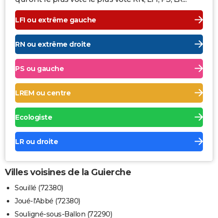
LFI ou extrême gauche
RN ou extrême droite
PS ou gauche
LREM ou centre
Ecologiste
LR ou droite
Villes voisines de la Guierche
Souillé (72380)
Joué-l'Abbé (72380)
Souligné-sous-Ballon (72290)