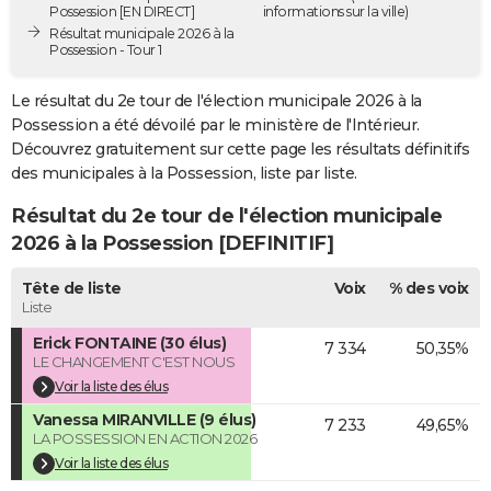
Possession [EN DIRECT]
informations sur la ville)
City break
Voyage de noces
Climat
Destinations
Voyage nature
Forum
+
PHOTO
Résultat municipale 2026 à la
Possession - Tour 1
GUIDES D'ACHAT
Le résultat du 2e tour de l'élection municipale 2026 à la
BONS PLANS
Possession a été dévoilé par le ministère de l'Intérieur.
Découvrez gratuitement sur cette page les résultats définitifs
CARTE DE VOEUX
des municipales à la Possession, liste par liste.
Carte Bonne année
Carte Pâques
Carte de Noël
Carte Saint-Valentin
Carte d'anniversaire
DICTIONNAIRE
Résultat du 2e tour de l'élection municipale
2026 à la Possession [DEFINITIF]
Biographies
Expressions
Dictionnaire
Citations
Proverbes
PROGRAMME TV
Tête de liste
Voix
% des voix
COPAINS D'AVANT
Liste
Se connecter
Collèges
Universités
Service militaire
S'inscrire
Lycées
Primaires
Entreprises
Avis de recherche
AVIS DE DÉCÈS
Erick FONTAINE (30 élus)
7 334
50,35%
LE CHANGEMENT C'EST NOUS
FORUM
Voir la liste des élus
Vanessa MIRANVILLE (9 élus)
Lifestyle
Sport
Television
Cinema
Bricolage
Culture
Auto
Voyage
7 233
49,65%
LA POSSESSION EN ACTION 2026
Voir la liste des élus