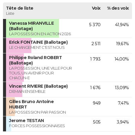
Tête de liste
Voix
% des voix
Liste
Vanessa MIRANVILLE
5 370
41,94%
(Ballotage)
LA POSSESSION EN ACTION 2026
Erick FONTAINE (Ballotage)
2 511
19,61%
LE CHANGEMENT C'EST NOUS
Philippe Roland ROBERT
1 793
14,00%
(Ballotage)
LA POSSESSION, UNE VILLE POUR
TOUS, UN AVENIR POUR
CHACUN-E
Vincent RIVIERE (Ballotage)
1 676
13,09%
DEMAIN ENSEMBLE
Gilles Bruno Antoine
949
7,41%
HUBERT
LA POSSESSION PAR PASSION
Jerome TESTAN
505
3,94%
FORCES POSSESSIONNAISES