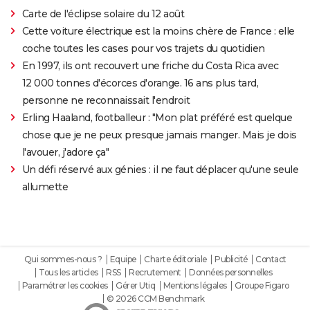
Carte de l'éclipse solaire du 12 août
Cette voiture électrique est la moins chère de France : elle
coche toutes les cases pour vos trajets du quotidien
En 1997, ils ont recouvert une friche du Costa Rica avec
12 000 tonnes d'écorces d'orange. 16 ans plus tard,
personne ne reconnaissait l'endroit
Erling Haaland, footballeur : "Mon plat préféré est quelque
chose que je ne peux presque jamais manger. Mais je dois
l'avouer, j'adore ça"
Un défi réservé aux génies : il ne faut déplacer qu'une seule
allumette
Qui sommes-nous ?
Equipe
Charte éditoriale
Publicité
Contact
Tous les articles
RSS
Recrutement
Données personnelles
Paramétrer les cookies
Gérer Utiq
Mentions légales
Groupe Figaro
© 2026 CCM Benchmark