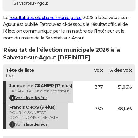
Salvetat-sur-Agout
City break
Voyage de noces
Climat
Destinations
Voyage nature
Forum
+
PHOTO
Le
résultat des élections municipales
2026 à la Salvetat-sur-
GUIDES D'ACHAT
Agout est publié. Retrouvez ci-dessous le résultat officiel de
l'élection communiqué par le ministère de l'Intérieur et le
BONS PLANS
nom du maire de la Salvetat-sur-Agout.
CARTE DE VOEUX
Résultat de l'élection municipale 2026 à la
Carte Bonne année
Carte Pâques
Carte de Noël
Carte Saint-Valentin
Carte d'anniversaire
Salvetat-sur-Agout [DEFINITIF]
DICTIONNAIRE
Biographies
Expressions
Dictionnaire
Citations
Proverbes
Tête de liste
Voix
% des voix
PROGRAMME TV
Liste
COPAINS D'AVANT
Jacqueline GRANIER (12 élus)
377
51,86%
LA SALVETAT, un avenir commun
Se connecter
Collèges
Universités
Service militaire
S'inscrire
Lycées
Primaires
Entreprises
Avis de recherche
AVIS DE DÉCÈS
Voir la liste des élus
Francis CROS (3 élus)
FORUM
350
48,14%
POUR LA SALVETAT,
CONTINUONS ENSEMBLE
Lifestyle
Sport
Television
Cinema
Bricolage
Culture
Auto
Voyage
Voir la liste des élus