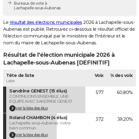
Bureaux de vote à
City break
Voyage de noces
Climat
Destinations
Voyage nature
Forum
+
PHOTO
Lachapelle-sous-Aubenas
GUIDES D'ACHAT
Le
résultat des élections municipales
2026 à Lachapelle-sous-
Aubenas est publié. Retrouvez ci-dessous le résultat officiel de
BONS PLANS
l'élection communiqué par le ministère de l'Intérieur et le
nom du maire de Lachapelle-sous-Aubenas.
CARTE DE VOEUX
Résultat de l'élection municipale 2026 à
Carte Bonne année
Carte Pâques
Carte de Noël
Carte Saint-Valentin
Carte d'anniversaire
DICTIONNAIRE
Lachapelle-sous-Aubenas [DEFINITIF]
Biographies
Expressions
Dictionnaire
Citations
Proverbes
PROGRAMME TV
Tête de liste
Voix
% des voix
Liste
COPAINS D'AVANT
Sandrine GENEST (15 élus)
577
60,80%
Se connecter
Collèges
Universités
Service militaire
S'inscrire
Lycées
Primaires
Entreprises
Avis de recherche
AVIS DE DÉCÈS
CONTINUONS ENSEMBLE, UNE
EQUIPE AVEC SANDRINE GENEST
FORUM
Voir la liste des élus
Roland CHAMBON (4 élus)
372
39,20%
Lifestyle
Sport
Television
Cinema
Bricolage
Culture
Auto
Voyage
Lachapelle-sous-Aubenas : notre
bien commun
Voir la liste des élus