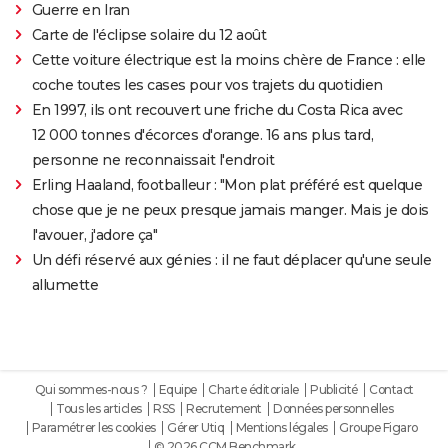
Guerre en Iran
Carte de l'éclipse solaire du 12 août
Cette voiture électrique est la moins chère de France : elle
coche toutes les cases pour vos trajets du quotidien
En 1997, ils ont recouvert une friche du Costa Rica avec
12 000 tonnes d'écorces d'orange. 16 ans plus tard,
personne ne reconnaissait l'endroit
Erling Haaland, footballeur : "Mon plat préféré est quelque
chose que je ne peux presque jamais manger. Mais je dois
l'avouer, j'adore ça"
Un défi réservé aux génies : il ne faut déplacer qu'une seule
allumette
Qui sommes-nous ?
Equipe
Charte éditoriale
Publicité
Contact
Tous les articles
RSS
Recrutement
Données personnelles
Paramétrer les cookies
Gérer Utiq
Mentions légales
Groupe Figaro
© 2026 CCM Benchmark