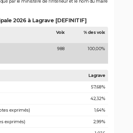
iqué par le ministère de l'Intérieur et le nom du maire
ipale 2026 à Lagrave [DEFINITIF]
Voix
% des voix
988
100,00%
Lagrave
57,68%
42,32%
otes exprimés)
1,64%
es exprimés)
2,99%