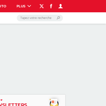
UTO
PLUS
AUTO
HIGH-TECH
BRICOLAGE
WEEK-END
LIFESTYLE
SANTE
VOYAGE
PHOTO
GUIDES D'ACHAT
BONS PLANS
CARTE DE VOEUX
DICTIONNAIRE
PROGRAMME TV
COPAINS D'AVANT
AVIS DE DÉCÈS
FORUM
Connexion
S'inscrire
Rechercher
SLETTERS