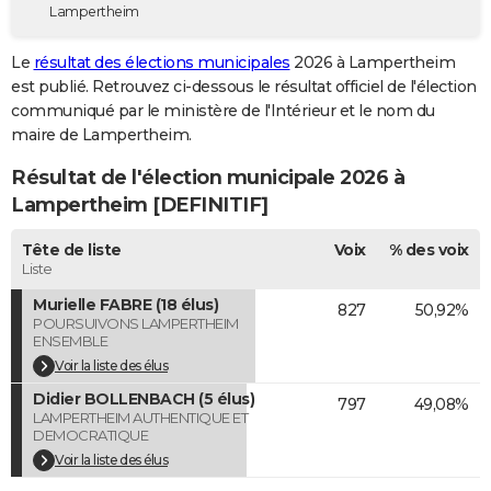
Lampertheim
City break
Voyage de noces
Climat
Destinations
Voyage nature
Forum
+
PHOTO
Le
résultat des élections municipales
2026 à Lampertheim
GUIDES D'ACHAT
est publié. Retrouvez ci-dessous le résultat officiel de l'élection
communiqué par le ministère de l'Intérieur et le nom du
BONS PLANS
maire de Lampertheim.
CARTE DE VOEUX
Résultat de l'élection municipale 2026 à
Carte Bonne année
Carte Pâques
Carte de Noël
Carte Saint-Valentin
Carte d'anniversaire
Lampertheim [DEFINITIF]
DICTIONNAIRE
Biographies
Expressions
Dictionnaire
Citations
Proverbes
Tête de liste
Voix
% des voix
PROGRAMME TV
Liste
COPAINS D'AVANT
Murielle FABRE (18 élus)
827
50,92%
POURSUIVONS LAMPERTHEIM
Se connecter
Collèges
Universités
Service militaire
S'inscrire
Lycées
Primaires
Entreprises
Avis de recherche
AVIS DE DÉCÈS
ENSEMBLE
Voir la liste des élus
FORUM
Didier BOLLENBACH (5 élus)
797
49,08%
LAMPERTHEIM AUTHENTIQUE ET
Lifestyle
Sport
Television
Cinema
Bricolage
Culture
Auto
Voyage
DEMOCRATIQUE
Voir la liste des élus