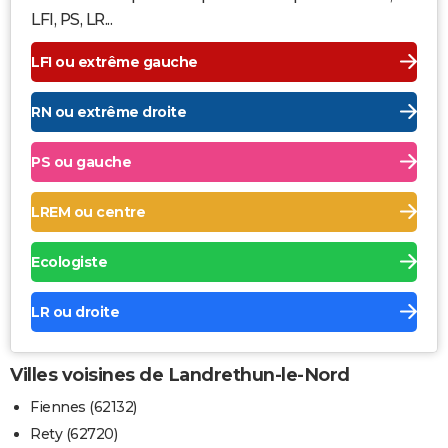
LFI, PS, LR...
LFI ou extrême gauche
RN ou extrême droite
PS ou gauche
LREM ou centre
Ecologiste
LR ou droite
Villes voisines de Landrethun-le-Nord
Fiennes (62132)
Rety (62720)