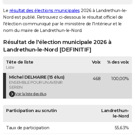
City break
Voyage de noces
Climat
Destinations
Voyage nature
Forum
+
PHOTO
Le
résultat des élections municipales
2026 à Landrethun-le-
Nord est publié. Retrouvez ci-dessous le résultat officiel de
GUIDES D'ACHAT
l'élection communiqué par le ministère de l'Intérieur et le
nom du maire de Landrethun-le-Nord.
BONS PLANS
Résultat de l'élection municipale 2026 à
CARTE DE VOEUX
Landrethun-le-Nord [DEFINITIF]
Carte Bonne année
Carte Pâques
Carte de Noël
Carte Saint-Valentin
Carte d'anniversaire
DICTIONNAIRE
Tête de liste
Voix
% des voix
Biographies
Expressions
Dictionnaire
Citations
Proverbes
Liste
PROGRAMME TV
Michel DELMAIRE (15 élus)
468
100,00%
COPAINS D'AVANT
ENSEMBLE POUR UN AVENIR
SEREIN
Se connecter
Collèges
Universités
Service militaire
S'inscrire
Lycées
Primaires
Entreprises
Avis de recherche
AVIS DE DÉCÈS
Voir la liste des élus
FORUM
Participation au scrutin
Landrethun-
le-Nord
Lifestyle
Sport
Television
Cinema
Bricolage
Culture
Auto
Voyage
Taux de participation
55,63%