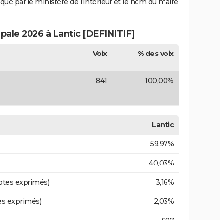
iqué par le ministère de l'Intérieur et le nom du maire
ipale 2026 à Lantic [DEFINITIF]
Voix
% des voix
841
100,00%
Lantic
59,97%
40,03%
otes exprimés)
3,16%
es exprimés)
2,03%