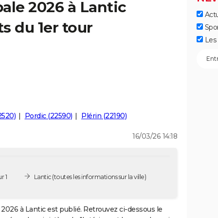
ale 2026 à Lantic
Actu
ts du 1er tour
Spo
Les 
2520)
Pordic (22590)
Plérin (22190)
16/03/26 14:18
r 1
Lantic
(toutes les informations sur la ville)
2026 à Lantic est publié. Retrouvez ci-dessous le