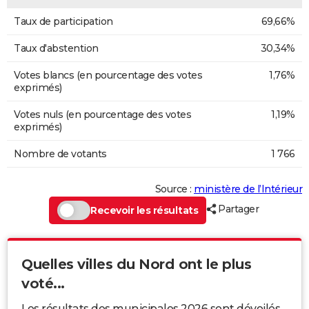
Taux de participation
69,66%
Taux d'abstention
30,34%
Votes blancs (en pourcentage des votes
1,76%
exprimés)
Votes nuls (en pourcentage des votes
1,19%
exprimés)
Nombre de votants
1 766
Source :
ministère de l’Intérieur
Partager
Recevoir les résultats
Quelles villes du Nord ont le plus
voté...
Les résultats des municipales 2026 sont dévoilés