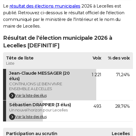
Le
résultat des élections municipales
2026 à Lecelles est
City break
Voyage de noces
Climat
Destinations
Voyage nature
Forum
+
PHOTO
publié. Retrouvez ci-dessous le résultat officiel de l'élection
communiqué par le ministère de l'Intérieur et le nom du
GUIDES D'ACHAT
maire de Lecelles.
BONS PLANS
Résultat de l'élection municipale 2026 à
CARTE DE VOEUX
Lecelles [DEFINITIF]
Carte Bonne année
Carte Pâques
Carte de Noël
Carte Saint-Valentin
Carte d'anniversaire
DICTIONNAIRE
Tête de liste
Voix
% des voix
Liste
Biographies
Expressions
Dictionnaire
Citations
Proverbes
PROGRAMME TV
Jean-Claude MESSAGER (20
1 221
71,24%
élus)
COPAINS D'AVANT
CONTINUONS LE BIEN VIVRE
ENSEMBLE A LECELLES
Se connecter
Collèges
Universités
Service militaire
S'inscrire
Lycées
Primaires
Entreprises
Avis de recherche
AVIS DE DÉCÈS
Voir la liste des élus
Sébastien DRAPPIER (3 élus)
FORUM
493
28,76%
Un nouvel horizon pour Lecelles
Lifestyle
Sport
Television
Cinema
Bricolage
Culture
Auto
Voyage
Voir la liste des élus
Participation au scrutin
Lecelles