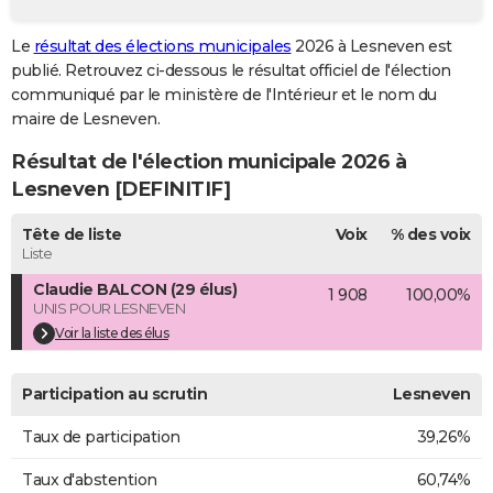
City break
Voyage de noces
Climat
Destinations
Voyage nature
Forum
+
PHOTO
Le
résultat des élections municipales
2026 à Lesneven est
publié. Retrouvez ci-dessous le résultat officiel de l'élection
GUIDES D'ACHAT
communiqué par le ministère de l'Intérieur et le nom du
BONS PLANS
maire de Lesneven.
Résultat de l'élection municipale 2026 à
CARTE DE VOEUX
Lesneven [DEFINITIF]
Carte Bonne année
Carte Pâques
Carte de Noël
Carte Saint-Valentin
Carte d'anniversaire
DICTIONNAIRE
Tête de liste
Voix
% des voix
Biographies
Expressions
Dictionnaire
Citations
Proverbes
PROGRAMME TV
Liste
Claudie BALCON (29 élus)
1 908
100,00%
COPAINS D'AVANT
UNIS POUR LESNEVEN
Se connecter
Collèges
Universités
Service militaire
S'inscrire
Lycées
Primaires
Entreprises
Avis de recherche
Voir la liste des élus
AVIS DE DÉCÈS
FORUM
Participation au scrutin
Lesneven
Lifestyle
Sport
Television
Cinema
Bricolage
Culture
Auto
Voyage
Taux de participation
39,26%
Taux d'abstention
60,74%