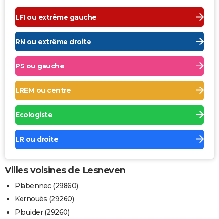
LFI ou extrême gauche
RN ou extrême droite
PS ou gauche
LREM ou centre
Ecologiste
LR ou droite
Villes voisines de Lesneven
Plabennec (29860)
Kernouës (29260)
Plouider (29260)