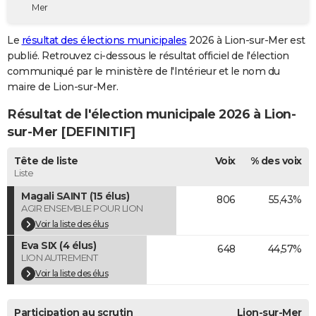
Mer
City break
Voyage de noces
Climat
Destinations
Voyage nature
Forum
+
PHOTO
Le
résultat des élections municipales
2026 à Lion-sur-Mer est
GUIDES D'ACHAT
publié. Retrouvez ci-dessous le résultat officiel de l'élection
communiqué par le ministère de l'Intérieur et le nom du
BONS PLANS
maire de Lion-sur-Mer.
CARTE DE VOEUX
Résultat de l'élection municipale 2026 à Lion-
Carte Bonne année
Carte Pâques
Carte de Noël
Carte Saint-Valentin
Carte d'anniversaire
sur-Mer [DEFINITIF]
DICTIONNAIRE
Biographies
Expressions
Dictionnaire
Citations
Proverbes
Tête de liste
Voix
% des voix
PROGRAMME TV
Liste
COPAINS D'AVANT
Magali SAINT (15 élus)
806
55,43%
AGIR ENSEMBLE POUR LION
Se connecter
Collèges
Universités
Service militaire
S'inscrire
Lycées
Primaires
Entreprises
Avis de recherche
AVIS DE DÉCÈS
Voir la liste des élus
Eva SIX (4 élus)
FORUM
648
44,57%
LION AUTREMENT
Lifestyle
Sport
Television
Cinema
Bricolage
Culture
Auto
Voyage
Voir la liste des élus
Participation au scrutin
Lion-sur-Mer