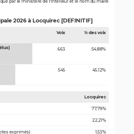
iqué par le ministère de l'Intérieur et le nom du maire
ipale 2026 à Locquirec [DEFINITIF]
Voix
% des voix
lus)
663
54,88%
545
45,12%
Locquirec
77,79%
22,21%
otes exprimés)
1,53%