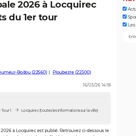
ale 2026 à Locquirec
Actu
ts du 1er tour
Spo
Les 
eumeur-Bodou (22560)
Ploubezre (22300)
16/03/26 14:18
 Tour 1
Locquirec
(toutes les informations sur la ville)
2026 à Locquirec est publié. Retrouvez ci-dessous le