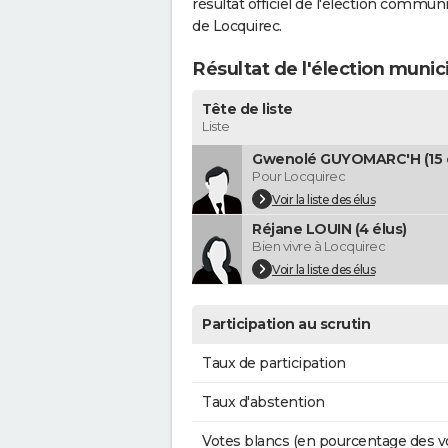
résultat officiel de l'élection commun
de Locquirec.
Résultat de l'élection munic
Tête de liste
Liste
Gwenolé GUYOMARC'H (15 é
Pour Locquirec
Voir la liste des élus
Réjane LOUIN (4 élus)
Bien vivre à Locquirec
Voir la liste des élus
Participation au scrutin
Taux de participation
Taux d'abstention
Votes blancs (en pourcentage des v