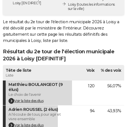
Loisy [EN DIRECT]
Loisy
(toutes les informations
City break
Voyage de noces
Climat
Destinations
Voyage nature
Forum
+
PHOTO
sur la ville)
GUIDES D'ACHAT
Le résultat du 2e tour de l'élection municipale 2026 à Loisy a
été dévoilé par le ministère de l'Intérieur. Découvrez
BONS PLANS
gratuitement sur cette page les résultats définitifs des
municipales à Loisy, liste par liste.
CARTE DE VOEUX
Résultat du 2e tour de l'élection municipale
Carte Bonne année
Carte Pâques
Carte de Noël
Carte Saint-Valentin
Carte d'anniversaire
DICTIONNAIRE
2026 à Loisy [DEFINITIF]
Biographies
Expressions
Dictionnaire
Citations
Proverbes
PROGRAMME TV
Tête de liste
Voix
% des voix
Liste
COPAINS D'AVANT
Matthieu BOULANGEOT (9
120
56,07%
Se connecter
Collèges
Universités
Service militaire
S'inscrire
Lycées
Primaires
Entreprises
Avis de recherche
AVIS DE DÉCÈS
élus)
Le choix de l'avenir
FORUM
Voir la liste des élus
Lifestyle
Sport
Television
Cinema
Bricolage
Culture
Auto
Voyage
Adrien ROUSSEL (2 élus)
94
43,93%
A l'écoute de tous, pour agir et
vivre ensemble
Voir la liste des élus