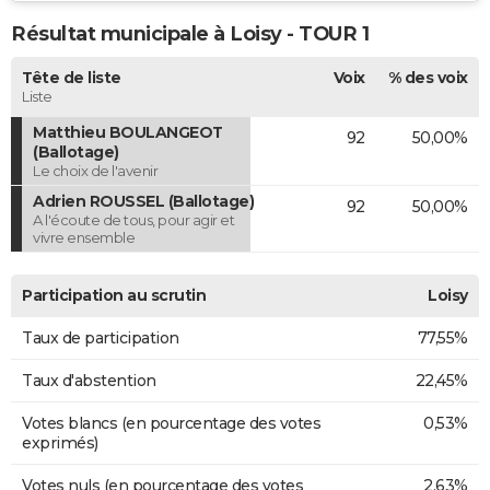
Résultat municipale à Loisy - TOUR 1
Tête de liste
Voix
% des voix
Liste
Matthieu BOULANGEOT
92
50,00%
(Ballotage)
Le choix de l'avenir
Adrien ROUSSEL (Ballotage)
92
50,00%
A l'écoute de tous, pour agir et
vivre ensemble
Participation au scrutin
Loisy
Taux de participation
77,55%
Taux d'abstention
22,45%
Votes blancs (en pourcentage des votes
0,53%
exprimés)
Votes nuls (en pourcentage des votes
2,63%