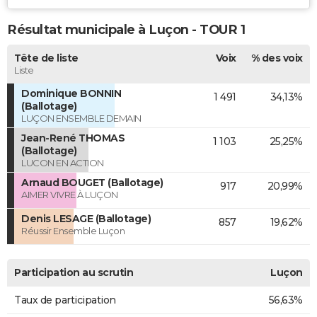
Résultat municipale à Luçon - TOUR 1
Tête de liste
Voix
% des voix
Liste
Dominique BONNIN
1 491
34,13%
(Ballotage)
LUÇON ENSEMBLE DEMAIN
Jean-René THOMAS
1 103
25,25%
(Ballotage)
LUCON EN ACTION
Arnaud BOUGET (Ballotage)
917
20,99%
AIMER VIVRE À LUÇON
Denis LESAGE (Ballotage)
857
19,62%
Réussir Ensemble Luçon
Participation au scrutin
Luçon
Taux de participation
56,63%