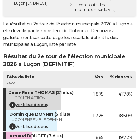
Luçon [EN DIRECT]
Luçon
(toutes les
City break
Voyage de noces
Climat
Destinations
Voyage nature
Forum
+
PHOTO
informations sur la ville)
GUIDES D'ACHAT
Le résultat du 2e tour de l'élection municipale 2026 à Luçon a
été dévoilé par le ministère de l'Intérieur. Découvrez
BONS PLANS
gratuitement sur cette page les résultats définitifs des
municipales à Luçon, liste par liste.
CARTE DE VOEUX
Résultat du 2e tour de l'élection municipale
Carte Bonne année
Carte Pâques
Carte de Noël
Carte Saint-Valentin
Carte d'anniversaire
DICTIONNAIRE
2026 à Luçon [DEFINITIF]
Biographies
Expressions
Dictionnaire
Citations
Proverbes
PROGRAMME TV
Tête de liste
Voix
% des voix
Liste
COPAINS D'AVANT
Jean-René THOMAS (21 élus)
1 875
41,78%
Se connecter
Collèges
Universités
Service militaire
S'inscrire
Lycées
Primaires
Entreprises
Avis de recherche
AVIS DE DÉCÈS
LUCON EN ACTION
Voir la liste des élus
FORUM
Dominique BONNIN (5 élus)
1 728
38,50%
Lifestyle
Sport
Television
Cinema
Bricolage
Culture
Auto
Voyage
LUÇON ENSEMBLE DEMAIN
Voir la liste des élus
Arnaud BOUGET (3 élus)
885
19,72%