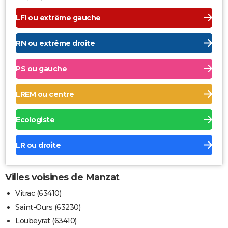
LFI ou extrême gauche
RN ou extrême droite
PS ou gauche
LREM ou centre
Ecologiste
LR ou droite
Villes voisines de Manzat
Vitrac (63410)
Saint-Ours (63230)
Loubeyrat (63410)