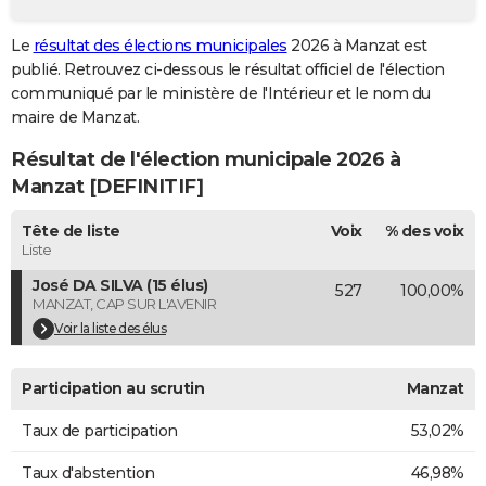
City break
Voyage de noces
Climat
Destinations
Voyage nature
Forum
+
PHOTO
Le
résultat des élections municipales
2026 à Manzat est
publié. Retrouvez ci-dessous le résultat officiel de l'élection
GUIDES D'ACHAT
communiqué par le ministère de l'Intérieur et le nom du
BONS PLANS
maire de Manzat.
Résultat de l'élection municipale 2026 à
CARTE DE VOEUX
Manzat [DEFINITIF]
Carte Bonne année
Carte Pâques
Carte de Noël
Carte Saint-Valentin
Carte d'anniversaire
DICTIONNAIRE
Tête de liste
Voix
% des voix
Biographies
Expressions
Dictionnaire
Citations
Proverbes
PROGRAMME TV
Liste
José DA SILVA (15 élus)
527
100,00%
COPAINS D'AVANT
MANZAT, CAP SUR L'AVENIR
Se connecter
Collèges
Universités
Service militaire
S'inscrire
Lycées
Primaires
Entreprises
Avis de recherche
Voir la liste des élus
AVIS DE DÉCÈS
FORUM
Participation au scrutin
Manzat
Lifestyle
Sport
Television
Cinema
Bricolage
Culture
Auto
Voyage
Taux de participation
53,02%
Taux d'abstention
46,98%