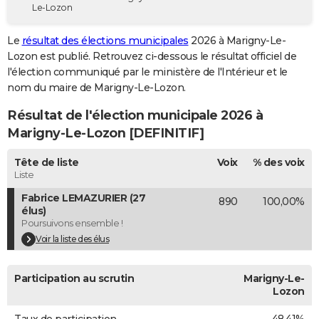
Le-Lozon
City break
Voyage de noces
Climat
Destinations
Voyage nature
Forum
+
PHOTO
Le
résultat des élections municipales
2026 à Marigny-Le-
GUIDES D'ACHAT
Lozon est publié. Retrouvez ci-dessous le résultat officiel de
l'élection communiqué par le ministère de l'Intérieur et le
BONS PLANS
nom du maire de Marigny-Le-Lozon.
CARTE DE VOEUX
Résultat de l'élection municipale 2026 à
Carte Bonne année
Carte Pâques
Carte de Noël
Carte Saint-Valentin
Carte d'anniversaire
Marigny-Le-Lozon [DEFINITIF]
DICTIONNAIRE
Biographies
Expressions
Dictionnaire
Citations
Proverbes
Tête de liste
Voix
% des voix
PROGRAMME TV
Liste
COPAINS D'AVANT
Fabrice LEMAZURIER (27
890
100,00%
élus)
Se connecter
Collèges
Universités
Service militaire
S'inscrire
Lycées
Primaires
Entreprises
Avis de recherche
AVIS DE DÉCÈS
Poursuivons ensemble !
Voir la liste des élus
FORUM
Lifestyle
Sport
Television
Cinema
Bricolage
Culture
Auto
Voyage
Participation au scrutin
Marigny-Le-
Lozon
Taux de participation
48,41%