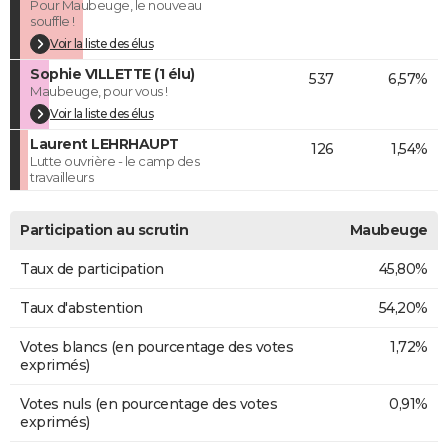
Pour Maubeuge, le nouveau
souffle !
Voir la liste des élus
Sophie VILLETTE (1 élu)
537
6,57%
Maubeuge, pour vous !
Voir la liste des élus
Laurent LEHRHAUPT
126
1,54%
Lutte ouvrière - le camp des
travailleurs
Participation au scrutin
Maubeuge
Taux de participation
45,80%
Taux d'abstention
54,20%
Votes blancs (en pourcentage des votes
1,72%
exprimés)
Votes nuls (en pourcentage des votes
0,91%
exprimés)