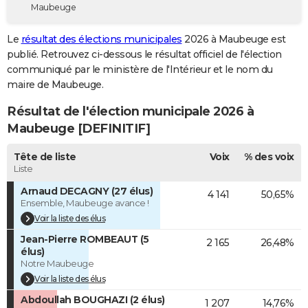
Maubeuge
City break
Voyage de noces
Climat
Destinations
Voyage nature
Forum
+
PHOTO
Le
résultat des élections municipales
2026 à Maubeuge est
GUIDES D'ACHAT
publié. Retrouvez ci-dessous le résultat officiel de l'élection
communiqué par le ministère de l'Intérieur et le nom du
BONS PLANS
maire de Maubeuge.
CARTE DE VOEUX
Résultat de l'élection municipale 2026 à
Carte Bonne année
Carte Pâques
Carte de Noël
Carte Saint-Valentin
Carte d'anniversaire
Maubeuge [DEFINITIF]
DICTIONNAIRE
Biographies
Expressions
Dictionnaire
Citations
Proverbes
Tête de liste
Voix
% des voix
PROGRAMME TV
Liste
COPAINS D'AVANT
Arnaud DECAGNY (27 élus)
4 141
50,65%
Ensemble, Maubeuge avance !
Se connecter
Collèges
Universités
Service militaire
S'inscrire
Lycées
Primaires
Entreprises
Avis de recherche
AVIS DE DÉCÈS
Voir la liste des élus
Jean-Pierre ROMBEAUT (5
FORUM
2 165
26,48%
élus)
Notre Maubeuge
Lifestyle
Sport
Television
Cinema
Bricolage
Culture
Auto
Voyage
Voir la liste des élus
Abdoullah BOUGHAZI (2 élus)
1 207
14,76%