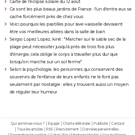
Carte de l'éclipse solaire du 12 août
Ce sont les plus beaux jardins de France : l'un d'entre eux se
cache forcément près de chez vous
Voici pourquoi les pastilles pour lave-vaisselle devraient
être vos meilleures alliées dans la salle de bain
Sergio Lopez Lopez, kiné : "Marcher sur le sable sec de la
plage peut nécessiter jusqu'à près de trois fois plus
d'énergie, cela oblige le corps à travailler plus dur que
lorsqu'on marche sur un sol ferme"
Selon la psychologie, les personnes qui conservent des
souvenirs de l'enfance de leurs enfants ne le font pas
seulement par nostalgie : elles y trouvent aussi un moyen
de réguler leur humeur
Qui sommes-nous ?
Equipe
Charte éditoriale
Publicité
Contact
Tous les articles
RSS
Recrutement
Données personnelles
Paramétrer les cookies
Gérer Utiq
Mentions légales
Groupe Figaro