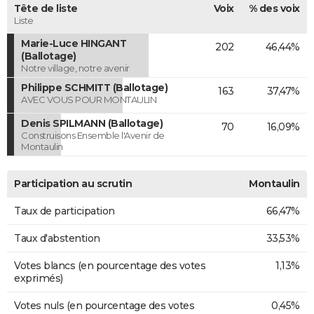
Tête de liste
Voix
% des voix
Liste
Marie-Luce HINGANT
202
46,44%
(Ballotage)
Notre village, notre avenir
Philippe SCHMITT (Ballotage)
163
37,47%
AVEC VOUS POUR MONTAULIN
Denis SPILMANN (Ballotage)
70
16,09%
Construisons Ensemble l'Avenir de
Montaulin
Participation au scrutin
Montaulin
Taux de participation
66,47%
Taux d'abstention
33,53%
Votes blancs (en pourcentage des votes
1,13%
exprimés)
Votes nuls (en pourcentage des votes
0,45%