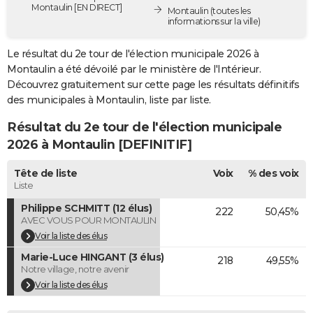
Montaulin [EN DIRECT]
Montaulin
(toutes les
City break
Voyage de noces
Climat
Destinations
Voyage nature
Forum
+
PHOTO
informations sur la ville)
GUIDES D'ACHAT
Le résultat du 2e tour de l'élection municipale 2026 à
Montaulin a été dévoilé par le ministère de l'Intérieur.
BONS PLANS
Découvrez gratuitement sur cette page les résultats définitifs
des municipales à Montaulin, liste par liste.
CARTE DE VOEUX
Résultat du 2e tour de l'élection municipale
Carte Bonne année
Carte Pâques
Carte de Noël
Carte Saint-Valentin
Carte d'anniversaire
DICTIONNAIRE
2026 à Montaulin [DEFINITIF]
Biographies
Expressions
Dictionnaire
Citations
Proverbes
PROGRAMME TV
Tête de liste
Voix
% des voix
Liste
COPAINS D'AVANT
Philippe SCHMITT (12 élus)
222
50,45%
Se connecter
Collèges
Universités
Service militaire
S'inscrire
Lycées
Primaires
Entreprises
Avis de recherche
AVIS DE DÉCÈS
AVEC VOUS POUR MONTAULIN
Voir la liste des élus
FORUM
Marie-Luce HINGANT (3 élus)
218
49,55%
Lifestyle
Sport
Television
Cinema
Bricolage
Culture
Auto
Voyage
Notre village, notre avenir
Voir la liste des élus