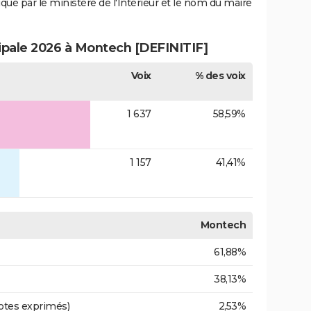
iqué par le ministère de l'Intérieur et le nom du maire
cipale 2026 à Montech [DEFINITIF]
Voix
% des voix
1 637
58,59%
1 157
41,41%
Montech
61,88%
38,13%
otes exprimés)
2,53%