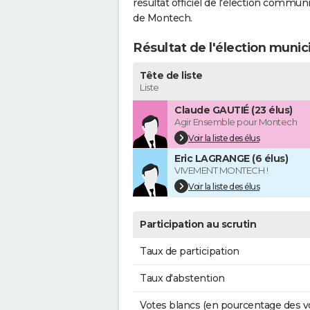
résultat officiel de l'élection commun
de Montech.
Résultat de l'élection muni
Tête de liste
Liste
Claude GAUTIÉ (23 élus)
Agir Ensemble pour Montech
Voir la liste des élus
Eric LAGRANGE (6 élus)
VIVEMENT MONTECH !
Voir la liste des élus
Participation au scrutin
Taux de participation
Taux d'abstention
Votes blancs (en pourcentage des v