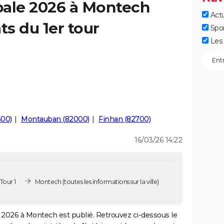
pale 2026 à Montech
Actu
ts du 1er tour
Spo
Les 
600)
Montauban (82000)
Finhan (82700)
16/03/26 14:22
Tour 1
Montech
(toutes les informations sur la ville)
2026 à Montech est publié. Retrouvez ci-dessous le