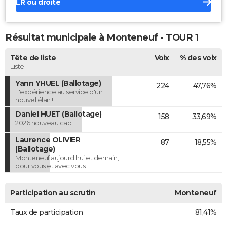
LR ou droite
Résultat municipale à Monteneuf - TOUR 1
Tête de liste
Voix
% des voix
Liste
Yann YHUEL (Ballotage)
224
47,76%
L'expérience au service d'un
nouvel élan !
Daniel HUET (Ballotage)
158
33,69%
2026 nouveau cap
Laurence OLIVIER
87
18,55%
(Ballotage)
Monteneuf aujourd'hui et demain,
pour vous et avec vous
Participation au scrutin
Monteneuf
Taux de participation
81,41%