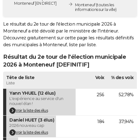
Monteneuf [EN DIRECT]
Monteneuf
(toutes les
City break
Voyage de noces
Climat
Destinations
Voyage nature
Forum
+
PHOTO
informations sur la ville)
GUIDES D'ACHAT
Le résultat du 2e tour de l'élection municipale 2026 à
Monteneuf a été dévoilé par le ministère de l'Intérieur.
BONS PLANS
Découvrez gratuitement sur cette page les résultats définitifs
des municipales à Monteneuf, liste par liste.
CARTE DE VOEUX
Résultat du 2e tour de l'élection municipale
Carte Bonne année
Carte Pâques
Carte de Noël
Carte Saint-Valentin
Carte d'anniversaire
DICTIONNAIRE
2026 à Monteneuf [DEFINITIF]
Biographies
Expressions
Dictionnaire
Citations
Proverbes
PROGRAMME TV
Tête de liste
Voix
% des voix
Liste
COPAINS D'AVANT
Yann YHUEL (12 élus)
256
52,78%
Se connecter
Collèges
Universités
Service militaire
S'inscrire
Lycées
Primaires
Entreprises
Avis de recherche
AVIS DE DÉCÈS
L'expérience au service d'un
nouvel élan !
FORUM
Voir la liste des élus
Daniel HUET (3 élus)
Lifestyle
Sport
Television
Cinema
Bricolage
Culture
Auto
Voyage
184
37,94%
2026 nouveau cap
Voir la liste des élus