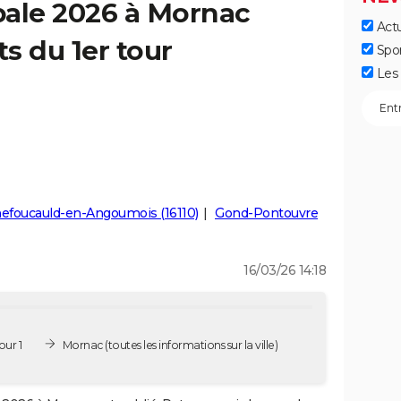
pale 2026 à Mornac
Actu
ts du 1er tour
Spo
Les 
efoucauld-en-Angoumois (16110)
Gond-Pontouvre
16/03/26 14:18
our 1
Mornac
(toutes les informations sur la ville)