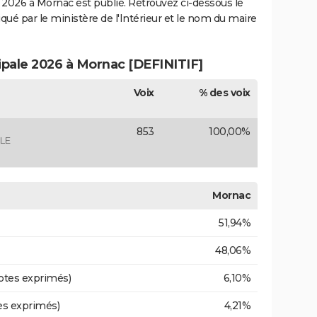
2026 à Mornac est publié. Retrouvez ci-dessous le
iqué par le ministère de l'Intérieur et le nom du maire
cipale 2026 à Mornac [DEFINITIF]
Voix
% des voix
853
100,00%
LE
Mornac
51,94%
48,06%
otes exprimés)
6,10%
es exprimés)
4,21%