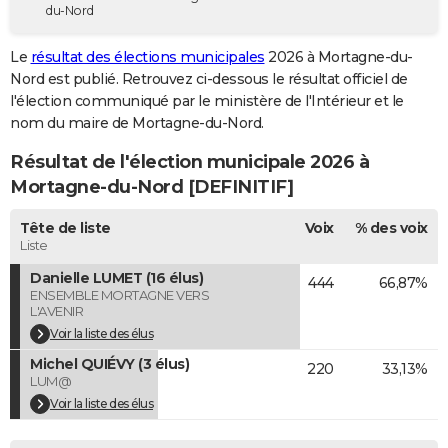
du-Nord
City break
Voyage de noces
Climat
Destinations
Voyage nature
Forum
+
PHOTO
Le
résultat des élections municipales
2026 à Mortagne-du-
GUIDES D'ACHAT
Nord est publié. Retrouvez ci-dessous le résultat officiel de
l'élection communiqué par le ministère de l'Intérieur et le
BONS PLANS
nom du maire de Mortagne-du-Nord.
CARTE DE VOEUX
Résultat de l'élection municipale 2026 à
Carte Bonne année
Carte Pâques
Carte de Noël
Carte Saint-Valentin
Carte d'anniversaire
Mortagne-du-Nord [DEFINITIF]
DICTIONNAIRE
Biographies
Expressions
Dictionnaire
Citations
Proverbes
Tête de liste
Voix
% des voix
PROGRAMME TV
Liste
COPAINS D'AVANT
Danielle LUMET (16 élus)
444
66,87%
ENSEMBLE MORTAGNE VERS
Se connecter
Collèges
Universités
Service militaire
S'inscrire
Lycées
Primaires
Entreprises
Avis de recherche
AVIS DE DÉCÈS
L'AVENIR
Voir la liste des élus
FORUM
Michel QUIÉVY (3 élus)
220
33,13%
LUM@
Lifestyle
Sport
Television
Cinema
Bricolage
Culture
Auto
Voyage
Voir la liste des élus