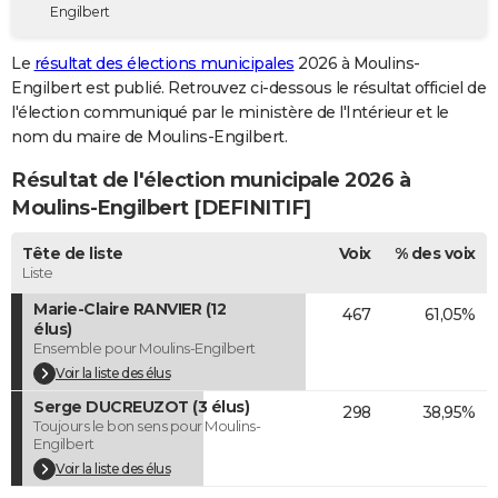
Engilbert
City break
Voyage de noces
Climat
Destinations
Voyage nature
Forum
+
PHOTO
Le
résultat des élections municipales
2026 à Moulins-
GUIDES D'ACHAT
Engilbert est publié. Retrouvez ci-dessous le résultat officiel de
l'élection communiqué par le ministère de l'Intérieur et le
BONS PLANS
nom du maire de Moulins-Engilbert.
CARTE DE VOEUX
Résultat de l'élection municipale 2026 à
Carte Bonne année
Carte Pâques
Carte de Noël
Carte Saint-Valentin
Carte d'anniversaire
Moulins-Engilbert [DEFINITIF]
DICTIONNAIRE
Biographies
Expressions
Dictionnaire
Citations
Proverbes
Tête de liste
Voix
% des voix
PROGRAMME TV
Liste
COPAINS D'AVANT
Marie-Claire RANVIER (12
467
61,05%
élus)
Se connecter
Collèges
Universités
Service militaire
S'inscrire
Lycées
Primaires
Entreprises
Avis de recherche
AVIS DE DÉCÈS
Ensemble pour Moulins-Engilbert
Voir la liste des élus
FORUM
Serge DUCREUZOT (3 élus)
298
38,95%
Toujours le bon sens pour Moulins-
Lifestyle
Sport
Television
Cinema
Bricolage
Culture
Auto
Voyage
Engilbert
Voir la liste des élus