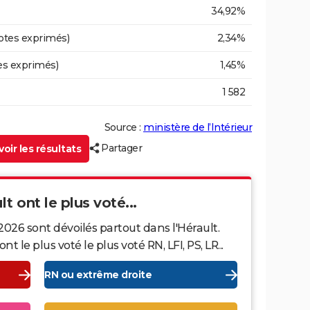
34,92%
otes exprimés)
2,34%
es exprimés)
1,45%
1 582
Source :
ministère de l’Intérieur
Partager
oir les résultats
lt ont le plus voté...
2026 sont dévoilés partout dans l'Hérault.
le plus voté le plus voté RN, LFI, PS, LR...
RN ou extrême droite