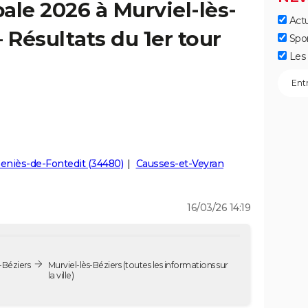
ale 2026 à Murviel-lès-
Actu
 Résultats du 1er tour
Spo
Les 
Geniès-de-Fontedit (34480)
Causses-et-Veyran
16/03/26 14:19
-Béziers
Murviel-lès-Béziers
(toutes les informations sur
la ville)