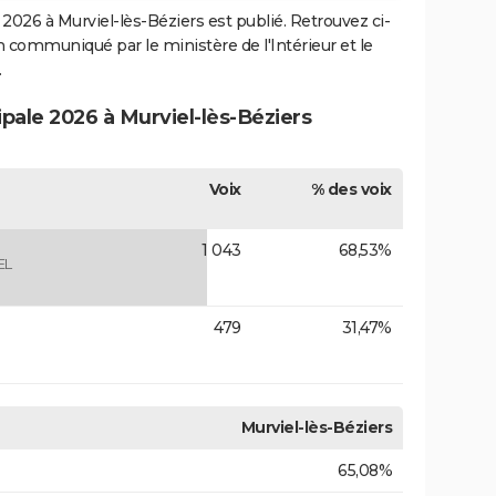
2026 à Murviel-lès-Béziers est publié. Retrouvez ci-
ion communiqué par le ministère de l'Intérieur et le
.
ipale 2026 à Murviel-lès-Béziers
Voix
% des voix
1 043
68,53%
EL
479
31,47%
Murviel-lès-Béziers
65,08%