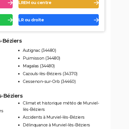
LREM ou centre
LR ou droite
s-Béziers
Autignac (34480)
Puimisson (34480)
Magalas (34480)
Cazouls-lès-Béziers (34370)
Cessenon-sur-Orb (34460)
s-Béziers
Climat et historique météo de Murviel-
lès-Béziers
rs
Accidents à Murviel-lès-Béziers
Délinquance à Murviel-lès-Béziers
-