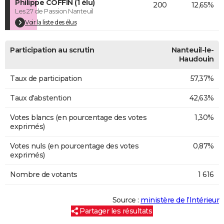
Philippe COFFIN (1 élu)
200
12,65%
Les 27 de Passion Nanteuil
Voir la liste des élus
Participation au scrutin
Nanteuil-le-
Haudouin
Taux de participation
57,37%
Taux d'abstention
42,63%
Votes blancs (en pourcentage des votes
1,30%
exprimés)
Votes nuls (en pourcentage des votes
0,87%
exprimés)
Nombre de votants
1 616
Source :
ministère de l’Intérieur
Partager les résultats