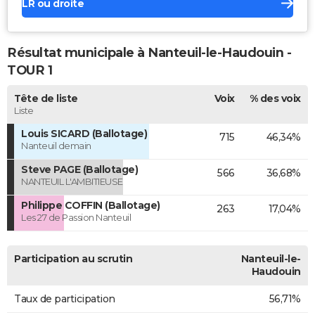
LR ou droite
Résultat municipale à Nanteuil-le-Haudouin -
TOUR 1
Tête de liste
Voix
% des voix
Liste
Louis SICARD (Ballotage)
715
46,34%
Nanteuil demain
Steve PAGE (Ballotage)
566
36,68%
NANTEUIL L'AMBITIEUSE
Philippe COFFIN (Ballotage)
263
17,04%
Les 27 de Passion Nanteuil
Participation au scrutin
Nanteuil-le-
Haudouin
Taux de participation
56,71%