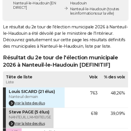
Nanteuil-le-Haudouin [EN
Haudouin
City break
Voyage de noces
Climat
Destinations
Voyage nature
Forum
+
PHOTO
DIRECT]
Nanteuil-le-Haudouin
(toutes
les informations sur la ville)
GUIDES D'ACHAT
Le résultat du 2e tour de l'élection municipale 2026 à Nanteuil-
BONS PLANS
le-Haudouin a été dévoilé par le ministère de l'Intérieur.
Découvrez gratuitement sur cette page les résultats définitifs
CARTE DE VOEUX
des municipales à Nanteuil-le-Haudouin, liste par liste.
Carte Bonne année
Carte Pâques
Carte de Noël
Carte Saint-Valentin
Carte d'anniversaire
DICTIONNAIRE
Résultat du 2e tour de l'élection municipale
2026 à Nanteuil-le-Haudouin [DEFINITIF]
Biographies
Expressions
Dictionnaire
Citations
Proverbes
PROGRAMME TV
Tête de liste
Voix
% des voix
COPAINS D'AVANT
Liste
Se connecter
Collèges
Universités
Service militaire
S'inscrire
Lycées
Primaires
Entreprises
Avis de recherche
AVIS DE DÉCÈS
Louis SICARD (21 élus)
763
48,26%
Nanteuil demain
FORUM
Voir la liste des élus
Steve PAGE (5 élus)
Lifestyle
Sport
Television
Cinema
Bricolage
Culture
Auto
Voyage
618
39,09%
NANTEUIL L'AMBITIEUSE
Voir la liste des élus