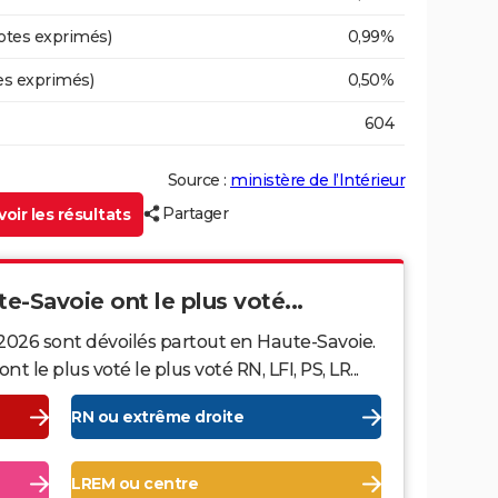
otes exprimés)
0,99%
es exprimés)
0,50%
604
Source :
ministère de l’Intérieur
Partager
oir les résultats
te-Savoie ont le plus voté...
 2026 sont dévoilés partout en Haute-Savoie.
le plus voté le plus voté RN, LFI, PS, LR...
RN ou extrême droite
LREM ou centre