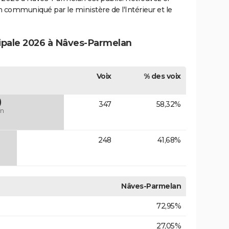
ion communiqué par le ministère de l'Intérieur et le
cipale 2026 à Nâves-Parmelan
Voix
% des voix
)
347
58,32%
in
248
41,68%
Nâves-Parmelan
72,95%
27,05%