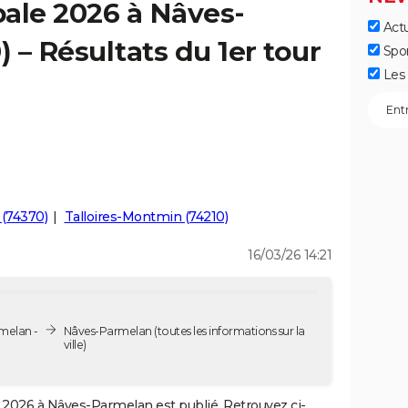
ale 2026 à Nâves-
Actu
 – Résultats du 1er tour
Spo
Les 
e (74370)
Talloires-Montmin (74210)
16/03/26 14:21
melan -
Nâves-Parmelan
(toutes les informations sur la
ville)
2026 à Nâves-Parmelan est publié. Retrouvez ci-