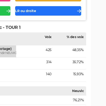
LR ou droite
c - TOUR 1
Voix
% des voix
otage)
425
48,35%
andir NEUVIC
314
35,72%
140
15,93%
Neuvic
76,21%