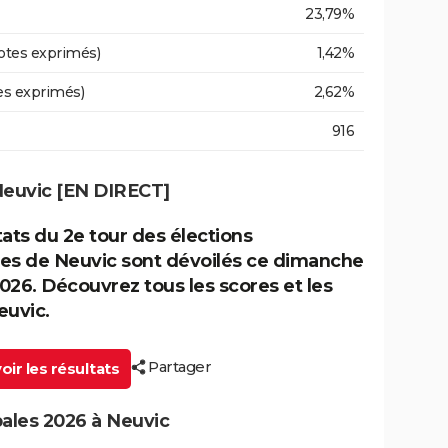
23,79%
otes exprimés)
1,42%
es exprimés)
2,62%
916
Neuvic [EN DIRECT]
tats du 2e tour des élections
es de Neuvic sont dévoilés ce dimanche
026. Découvrez tous les scores et les
euvic.
Partager
ir les résultats
pales 2026 à Neuvic