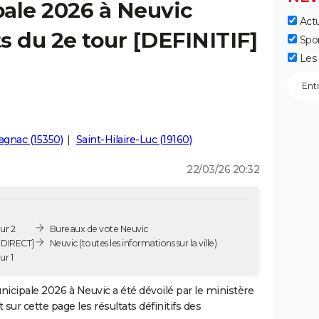
ale 2026 à Neuvic
Actu
ts du 2e tour [DEFINITIF]
Spo
Les 
gnac (15350)
Saint-Hilaire-Luc (19160)
22/03/26 20:32
ur 2
Bureaux de vote Neuvic
 DIRECT]
Neuvic
(toutes les informations sur la ville)
ur 1
unicipale 2026 à Neuvic a été dévoilé par le ministère
sur cette page les résultats définitifs des