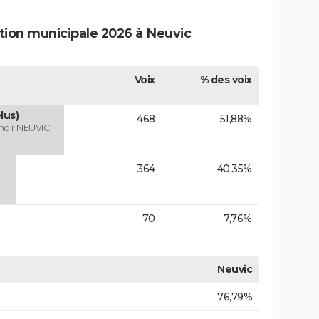
ction municipale 2026 à Neuvic
Voix
% des voix
lus)
468
51,88%
andir NEUVIC
364
40,35%
70
7,76%
Neuvic
76,79%