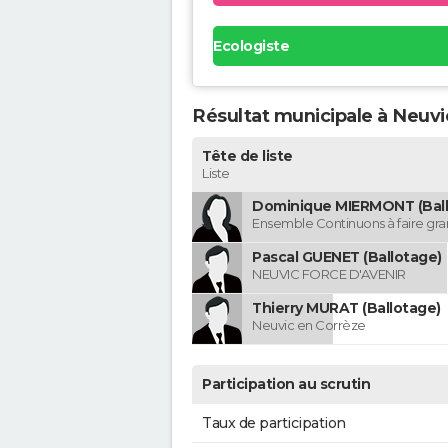
Ecologiste
Résultat municipale à Neuvi
Tête de liste
Liste
Dominique MIERMONT (Ball
Ensemble Continuons à faire gr
Pascal GUENET (Ballotage)
NEUVIC FORCE D'AVENIR
Thierry MURAT (Ballotage)
Neuvic en Corrèze
Participation au scrutin
Taux de participation