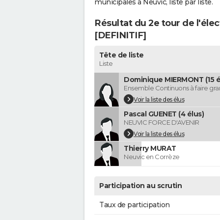
municipales à Neuvic, liste par liste.
Résultat du 2e tour de l'éle
[DEFINITIF]
Tête de liste
Liste
Dominique MIERMONT (15 é
Ensemble Continuons à faire gr
Voir la liste des élus
Pascal GUENET (4 élus)
NEUVIC FORCE D'AVENIR
Voir la liste des élus
Thierry MURAT
Neuvic en Corrèze
Participation au scrutin
Taux de participation