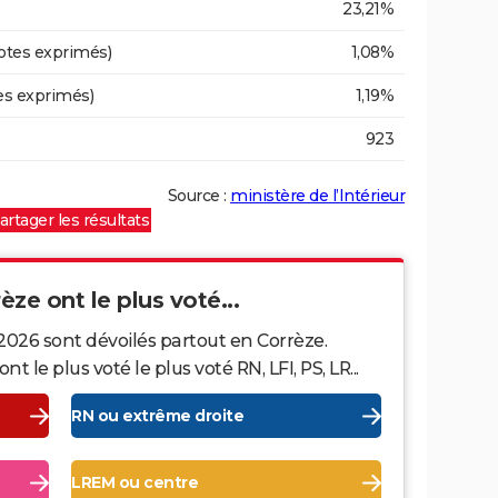
23,21%
otes exprimés)
1,08%
es exprimés)
1,19%
923
Source :
ministère de l’Intérieur
artager les résultats
èze ont le plus voté...
2026 sont dévoilés partout en Corrèze.
le plus voté le plus voté RN, LFI, PS, LR...
RN ou extrême droite
LREM ou centre