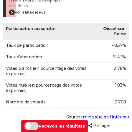
Lutte ouvrière - Le camp des
travailleurs
Voir la liste des élus
Participation au scrutin
Oissel-sur-
Seine
Taux de participation
48,57%
Taux d'abstention
51,43%
Votes blancs (en pourcentage des votes
3,78%
exprimés)
Votes nuls (en pourcentage des votes
1,83%
exprimés)
Nombre de votants
3 708
Source :
ministère de l’Intérieur
Partager
Recevoir les résultats