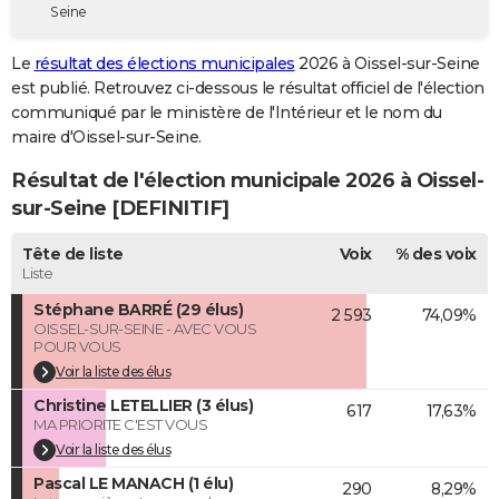
Seine
City break
Voyage de noces
Climat
Destinations
Voyage nature
Forum
+
PHOTO
Le
résultat des élections municipales
2026 à Oissel-sur-Seine
GUIDES D'ACHAT
est publié. Retrouvez ci-dessous le résultat officiel de l'élection
communiqué par le ministère de l'Intérieur et le nom du
BONS PLANS
maire d'Oissel-sur-Seine.
CARTE DE VOEUX
Résultat de l'élection municipale 2026 à Oissel-
Carte Bonne année
Carte Pâques
Carte de Noël
Carte Saint-Valentin
Carte d'anniversaire
sur-Seine [DEFINITIF]
DICTIONNAIRE
Biographies
Expressions
Dictionnaire
Citations
Proverbes
Tête de liste
Voix
% des voix
PROGRAMME TV
Liste
COPAINS D'AVANT
Stéphane BARRÉ (29 élus)
2 593
74,09%
OISSEL-SUR-SEINE - AVEC VOUS
Se connecter
Collèges
Universités
Service militaire
S'inscrire
Lycées
Primaires
Entreprises
Avis de recherche
AVIS DE DÉCÈS
POUR VOUS
Voir la liste des élus
FORUM
Christine LETELLIER (3 élus)
617
17,63%
MA PRIORITE C'EST VOUS
Lifestyle
Sport
Television
Cinema
Bricolage
Culture
Auto
Voyage
Voir la liste des élus
Pascal LE MANACH (1 élu)
290
8,29%