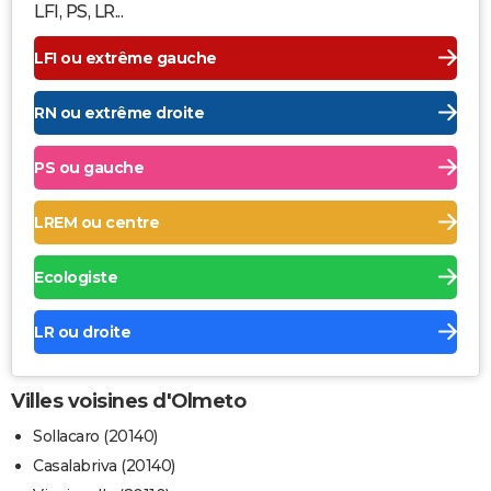
LFI, PS, LR...
LFI ou extrême gauche
RN ou extrême droite
PS ou gauche
LREM ou centre
Ecologiste
LR ou droite
Villes voisines d'Olmeto
Sollacaro (20140)
Casalabriva (20140)