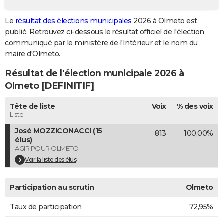
City break
Voyage de noces
Climat
Destinations
Voyage nature
Forum
+
PHOTO
Le
résultat des élections municipales
2026 à Olmeto est
publié. Retrouvez ci-dessous le résultat officiel de l'élection
GUIDES D'ACHAT
communiqué par le ministère de l'Intérieur et le nom du
BONS PLANS
maire d'Olmeto.
Résultat de l'élection municipale 2026 à
CARTE DE VOEUX
Olmeto [DEFINITIF]
Carte Bonne année
Carte Pâques
Carte de Noël
Carte Saint-Valentin
Carte d'anniversaire
DICTIONNAIRE
Tête de liste
Voix
% des voix
Biographies
Expressions
Dictionnaire
Citations
Proverbes
PROGRAMME TV
Liste
José MOZZICONACCI (15
813
100,00%
COPAINS D'AVANT
élus)
AGIR POUR OLMETO
Se connecter
Collèges
Universités
Service militaire
S'inscrire
Lycées
Primaires
Entreprises
Avis de recherche
AVIS DE DÉCÈS
Voir la liste des élus
FORUM
Participation au scrutin
Olmeto
Lifestyle
Sport
Television
Cinema
Bricolage
Culture
Auto
Voyage
Taux de participation
72,95%