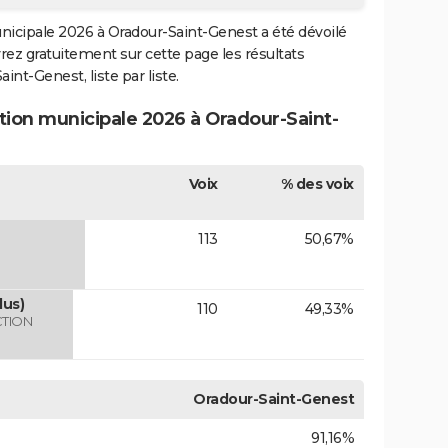
municipale 2026 à Oradour-Saint-Genest a été dévoilé
vrez gratuitement sur cette page les résultats
int-Genest, liste par liste.
ction municipale 2026 à Oradour-Saint-
Voix
% des voix
113
50,67%
lus)
110
49,33%
CTION
Oradour-Saint-Genest
91,16%