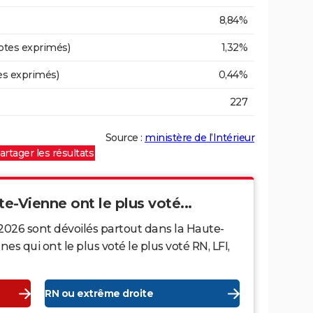
8,84%
otes exprimés)
1,32%
es exprimés)
0,44%
227
Source :
ministère de l’Intérieur
artager les résultats
te-Vienne ont le plus voté...
2026 sont dévoilés partout dans la Haute-
 qui ont le plus voté le plus voté RN, LFI,
RN ou extrême droite