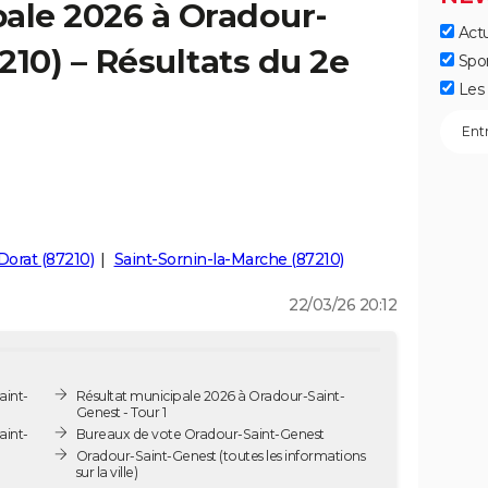
ale 2026 à Oradour-
Actu
210) – Résultats du 2e
Spo
Les 
Dorat (87210)
Saint-Sornin-la-Marche (87210)
22/03/26 20:12
aint-
Résultat municipale 2026 à Oradour-Saint-
Genest - Tour 1
aint-
Bureaux de vote Oradour-Saint-Genest
Oradour-Saint-Genest
(toutes les informations
sur la ville)