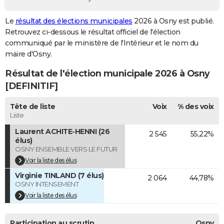
City break
Voyage de noces
Climat
Destinations
Voyage nature
Forum
+
PHOTO
Le
résultat des élections municipales
2026 à Osny est publié.
Retrouvez ci-dessous le résultat officiel de l'élection
GUIDES D'ACHAT
communiqué par le ministère de l'Intérieur et le nom du
BONS PLANS
maire d'Osny.
Résultat de l'élection municipale 2026 à Osny
CARTE DE VOEUX
[DEFINITIF]
Carte Bonne année
Carte Pâques
Carte de Noël
Carte Saint-Valentin
Carte d'anniversaire
DICTIONNAIRE
Tête de liste
Voix
% des voix
Biographies
Expressions
Dictionnaire
Citations
Proverbes
PROGRAMME TV
Liste
Laurent ACHITE-HENNI (26
2 545
55,22%
COPAINS D'AVANT
élus)
OSNY ENSEMBLE VERS LE FUTUR
Se connecter
Collèges
Universités
Service militaire
S'inscrire
Lycées
Primaires
Entreprises
Avis de recherche
AVIS DE DÉCÈS
Voir la liste des élus
FORUM
Virginie TINLAND (7 élus)
2 064
44,78%
OSNY INTENSEMENT
Lifestyle
Sport
Television
Cinema
Bricolage
Culture
Auto
Voyage
Voir la liste des élus
Participation au scrutin
Osny