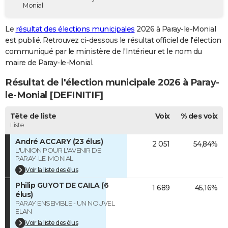
Monial
City break
Voyage de noces
Climat
Destinations
Voyage nature
Forum
+
PHOTO
Le
résultat des élections municipales
2026 à Paray-le-Monial
GUIDES D'ACHAT
est publié. Retrouvez ci-dessous le résultat officiel de l'élection
communiqué par le ministère de l'Intérieur et le nom du
BONS PLANS
maire de Paray-le-Monial.
CARTE DE VOEUX
Résultat de l'élection municipale 2026 à Paray-
Carte Bonne année
Carte Pâques
Carte de Noël
Carte Saint-Valentin
Carte d'anniversaire
le-Monial [DEFINITIF]
DICTIONNAIRE
Biographies
Expressions
Dictionnaire
Citations
Proverbes
Tête de liste
Voix
% des voix
PROGRAMME TV
Liste
COPAINS D'AVANT
André ACCARY (23 élus)
2 051
54,84%
L'UNION POUR L'AVENIR DE
Se connecter
Collèges
Universités
Service militaire
S'inscrire
Lycées
Primaires
Entreprises
Avis de recherche
AVIS DE DÉCÈS
PARAY-LE-MONIAL
Voir la liste des élus
FORUM
Philip GUYOT DE CAILA (6
1 689
45,16%
élus)
Lifestyle
Sport
Television
Cinema
Bricolage
Culture
Auto
Voyage
PARAY ENSEMBLE - UN NOUVEL
ELAN
Voir la liste des élus