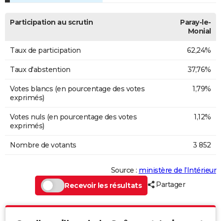
Participation au scrutin
Paray-le-
Monial
Taux de participation
62,24%
Taux d'abstention
37,76%
Votes blancs (en pourcentage des votes
1,79%
exprimés)
Votes nuls (en pourcentage des votes
1,12%
exprimés)
Nombre de votants
3 852
Source :
ministère de l’Intérieur
Partager
Recevoir les résultats