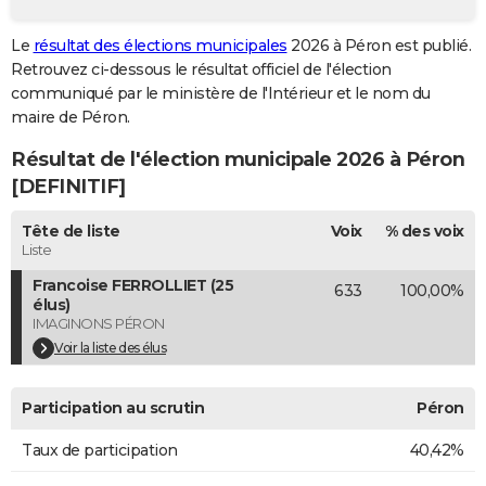
City break
Voyage de noces
Climat
Destinations
Voyage nature
Forum
+
PHOTO
Le
résultat des élections municipales
2026 à Péron est publié.
Retrouvez ci-dessous le résultat officiel de l'élection
GUIDES D'ACHAT
communiqué par le ministère de l'Intérieur et le nom du
BONS PLANS
maire de Péron.
Résultat de l'élection municipale 2026 à Péron
CARTE DE VOEUX
[DEFINITIF]
Carte Bonne année
Carte Pâques
Carte de Noël
Carte Saint-Valentin
Carte d'anniversaire
DICTIONNAIRE
Tête de liste
Voix
% des voix
Biographies
Expressions
Dictionnaire
Citations
Proverbes
PROGRAMME TV
Liste
Francoise FERROLLIET (25
633
100,00%
COPAINS D'AVANT
élus)
IMAGINONS PÉRON
Se connecter
Collèges
Universités
Service militaire
S'inscrire
Lycées
Primaires
Entreprises
Avis de recherche
AVIS DE DÉCÈS
Voir la liste des élus
FORUM
Participation au scrutin
Péron
Lifestyle
Sport
Television
Cinema
Bricolage
Culture
Auto
Voyage
Taux de participation
40,42%