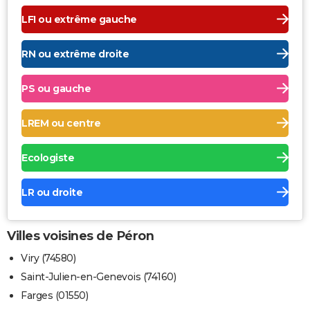
LFI ou extrême gauche
RN ou extrême droite
PS ou gauche
LREM ou centre
Ecologiste
LR ou droite
Villes voisines de Péron
Viry (74580)
Saint-Julien-en-Genevois (74160)
Farges (01550)