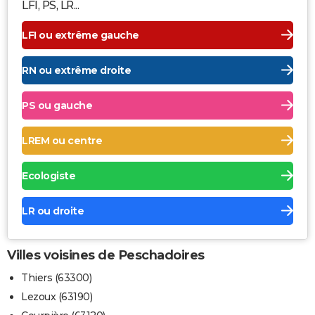
LFI, PS, LR...
LFI ou extrême gauche
RN ou extrême droite
PS ou gauche
LREM ou centre
Ecologiste
LR ou droite
Villes voisines de Peschadoires
Thiers (63300)
Lezoux (63190)