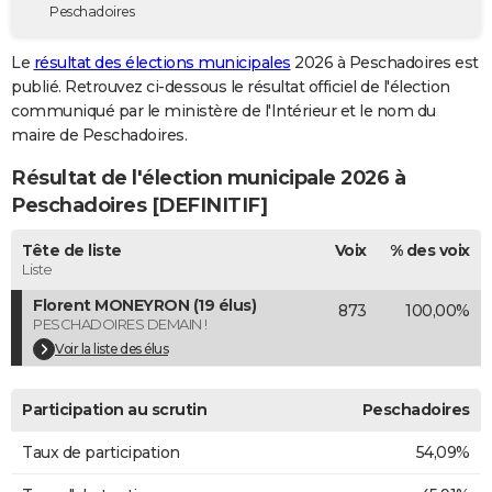
Peschadoires
City break
Voyage de noces
Climat
Destinations
Voyage nature
Forum
+
PHOTO
Le
résultat des élections municipales
2026 à Peschadoires est
GUIDES D'ACHAT
publié. Retrouvez ci-dessous le résultat officiel de l'élection
communiqué par le ministère de l'Intérieur et le nom du
BONS PLANS
maire de Peschadoires.
CARTE DE VOEUX
Résultat de l'élection municipale 2026 à
Carte Bonne année
Carte Pâques
Carte de Noël
Carte Saint-Valentin
Carte d'anniversaire
Peschadoires [DEFINITIF]
DICTIONNAIRE
Biographies
Expressions
Dictionnaire
Citations
Proverbes
Tête de liste
Voix
% des voix
PROGRAMME TV
Liste
COPAINS D'AVANT
Florent MONEYRON (19 élus)
873
100,00%
PESCHADOIRES DEMAIN !
Se connecter
Collèges
Universités
Service militaire
S'inscrire
Lycées
Primaires
Entreprises
Avis de recherche
AVIS DE DÉCÈS
Voir la liste des élus
FORUM
Participation au scrutin
Peschadoires
Lifestyle
Sport
Television
Cinema
Bricolage
Culture
Auto
Voyage
Taux de participation
54,09%