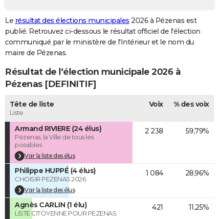
City break
Voyage de noces
Climat
Destinations
Voyage nature
Forum
+
PHOTO
Le
résultat des élections municipales
2026 à Pézenas est
publié. Retrouvez ci-dessous le résultat officiel de l'élection
GUIDES D'ACHAT
communiqué par le ministère de l'Intérieur et le nom du
BONS PLANS
maire de Pézenas.
Résultat de l'élection municipale 2026 à
CARTE DE VOEUX
Pézenas [DEFINITIF]
Carte Bonne année
Carte Pâques
Carte de Noël
Carte Saint-Valentin
Carte d'anniversaire
DICTIONNAIRE
Tête de liste
Voix
% des voix
Biographies
Expressions
Dictionnaire
Citations
Proverbes
PROGRAMME TV
Liste
Armand RIVIERE (24 élus)
2 238
59,79%
COPAINS D'AVANT
Pézenas, la Ville de tous les
possibles
Se connecter
Collèges
Universités
Service militaire
S'inscrire
Lycées
Primaires
Entreprises
Avis de recherche
AVIS DE DÉCÈS
Voir la liste des élus
Philippe HUPPÉ (4 élus)
FORUM
1 084
28,96%
CHOISIR PEZENAS 2026
Lifestyle
Sport
Television
Cinema
Bricolage
Culture
Auto
Voyage
Voir la liste des élus
Agnès CARLIN (1 élu)
421
11,25%
LISTE CITOYENNE POUR PEZENAS