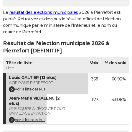
City break
Voyage de noces
Climat
Destinations
Voyage nature
Forum
+
PHOTO
Le
résultat des élections municipales
2026 à Pierrefort est
publié. Retrouvez ci-dessous le résultat officiel de l'élection
GUIDES D'ACHAT
communiqué par le ministère de l'Intérieur et le nom du
BONS PLANS
maire de Pierrefort.
Résultat de l'élection municipale 2026 à
CARTE DE VOEUX
Pierrefort [DEFINITIF]
Carte Bonne année
Carte Pâques
Carte de Noël
Carte Saint-Valentin
Carte d'anniversaire
DICTIONNAIRE
Tête de liste
Voix
% des voix
Biographies
Expressions
Dictionnaire
Citations
Proverbes
PROGRAMME TV
Liste
Louis GALTIER (13 élus)
358
66,92%
COPAINS D'AVANT
AGIR POUR PIERREFORT
Se connecter
Collèges
Universités
Service militaire
S'inscrire
Lycées
Primaires
Entreprises
Avis de recherche
Voir la liste des élus
AVIS DE DÉCÈS
Jean-Marie VIDALENC (2
177
33,08%
FORUM
élus)
UNE ÉQUIPE À L'ÉCOUTE POUR
UN VILLAGE EN ACTION
Lifestyle
Sport
Television
Cinema
Bricolage
Culture
Auto
Voyage
Voir la liste des élus