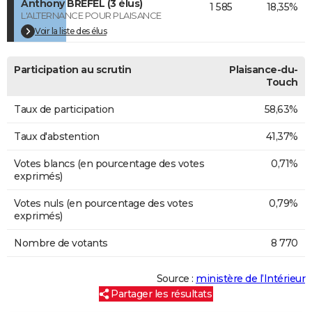
Anthony BREFEL (3 élus)
1 585
18,35%
L'ALTERNANCE POUR PLAISANCE
Voir la liste des élus
Participation au scrutin
Plaisance-du-
Touch
Taux de participation
58,63%
Taux d'abstention
41,37%
Votes blancs (en pourcentage des votes
0,71%
exprimés)
Votes nuls (en pourcentage des votes
0,79%
exprimés)
Nombre de votants
8 770
Source :
ministère de l’Intérieur
Partager les résultats