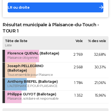
LR ou droite
Résultat municipale à Plaisance-du-Touch -
TOUR 1
Tête de liste
Voix
% des voix
Liste
Florence QUEVAL (Ballotage)
2 769
32,68%
Plaisance citoyenne
Joseph PELLEGRINO
2 568
30,31%
(Ballotage)
Tous ensemble pour Plaisance
Anthony BREFEL (Ballotage)
1 784
21,06%
L'ALTERNANCE POUR PLAISANCE
Philippe GUYOT (Ballotage)
1 352
15,96%
Plaisance, solidaire et responsable