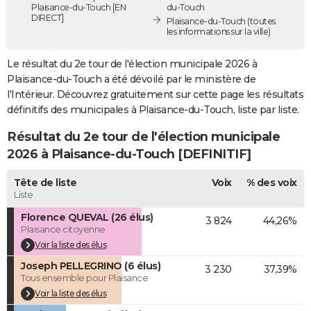
Plaisance-du-Touch [EN
du-Touch
City break
Voyage de noces
Climat
Destinations
Voyage nature
Forum
+
PHOTO
DIRECT]
Plaisance-du-Touch
(toutes
les informations sur la ville)
GUIDES D'ACHAT
Le résultat du 2e tour de l'élection municipale 2026 à
BONS PLANS
Plaisance-du-Touch a été dévoilé par le ministère de
l'Intérieur. Découvrez gratuitement sur cette page les résultats
CARTE DE VOEUX
définitifs des municipales à Plaisance-du-Touch, liste par liste.
Carte Bonne année
Carte Pâques
Carte de Noël
Carte Saint-Valentin
Carte d'anniversaire
DICTIONNAIRE
Résultat du 2e tour de l'élection municipale
2026 à Plaisance-du-Touch [DEFINITIF]
Biographies
Expressions
Dictionnaire
Citations
Proverbes
PROGRAMME TV
Tête de liste
Voix
% des voix
COPAINS D'AVANT
Liste
Se connecter
Collèges
Universités
Service militaire
S'inscrire
Lycées
Primaires
Entreprises
Avis de recherche
AVIS DE DÉCÈS
Florence QUEVAL (26 élus)
3 824
44,26%
Plaisance citoyenne
FORUM
Voir la liste des élus
Joseph PELLEGRINO (6 élus)
Lifestyle
Sport
Television
Cinema
Bricolage
Culture
Auto
Voyage
3 230
37,39%
Tous ensemble pour Plaisance
Voir la liste des élus