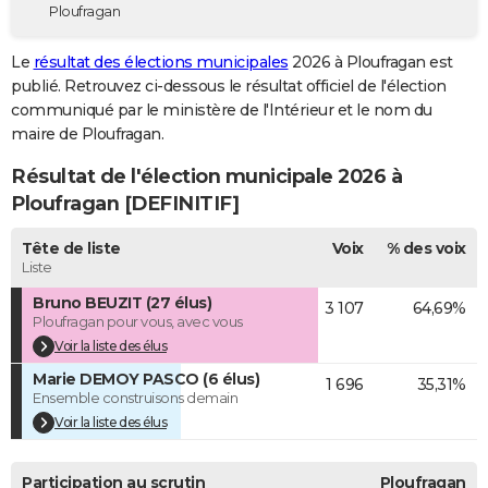
Ploufragan
City break
Voyage de noces
Climat
Destinations
Voyage nature
Forum
+
PHOTO
Le
résultat des élections municipales
2026 à Ploufragan est
GUIDES D'ACHAT
publié. Retrouvez ci-dessous le résultat officiel de l'élection
communiqué par le ministère de l'Intérieur et le nom du
BONS PLANS
maire de Ploufragan.
CARTE DE VOEUX
Résultat de l'élection municipale 2026 à
Carte Bonne année
Carte Pâques
Carte de Noël
Carte Saint-Valentin
Carte d'anniversaire
Ploufragan [DEFINITIF]
DICTIONNAIRE
Biographies
Expressions
Dictionnaire
Citations
Proverbes
Tête de liste
Voix
% des voix
PROGRAMME TV
Liste
COPAINS D'AVANT
Bruno BEUZIT (27 élus)
3 107
64,69%
Ploufragan pour vous, avec vous
Se connecter
Collèges
Universités
Service militaire
S'inscrire
Lycées
Primaires
Entreprises
Avis de recherche
AVIS DE DÉCÈS
Voir la liste des élus
Marie DEMOY PASCO (6 élus)
FORUM
1 696
35,31%
Ensemble construisons demain
Lifestyle
Sport
Television
Cinema
Bricolage
Culture
Auto
Voyage
Voir la liste des élus
Participation au scrutin
Ploufragan