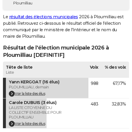
Ploumilliau
City break
Voyage de noces
Climat
Destinations
Voyage nature
Forum
+
PHOTO
Le
résultat des élections municipales
2026 à Ploumilliau est
GUIDES D'ACHAT
publié. Retrouvez ci-dessous le résultat officiel de l'élection
communiqué par le ministère de l'Intérieur et le nom du
BONS PLANS
maire de Ploumilliau.
CARTE DE VOEUX
Résultat de l'élection municipale 2026 à
Carte Bonne année
Carte Pâques
Carte de Noël
Carte Saint-Valentin
Carte d'anniversaire
Ploumilliau [DEFINITIF]
DICTIONNAIRE
Biographies
Expressions
Dictionnaire
Citations
Proverbes
Tête de liste
Voix
% des voix
PROGRAMME TV
Liste
COPAINS D'AVANT
Yann KERGOAT (16 élus)
988
67,17%
PLOUMILLIAU, demain
Se connecter
Collèges
Universités
Service militaire
S'inscrire
Lycées
Primaires
Entreprises
Avis de recherche
AVIS DE DÉCÈS
Voir la liste des élus
Carole DUBUIS (3 élus)
FORUM
483
32,83%
LA LISTE CITOYENNE DU
COLLECTIF ENSEMBLE POUR
Lifestyle
Sport
Television
Cinema
Bricolage
Culture
Auto
Voyage
PLOUMILLIAU
Voir la liste des élus