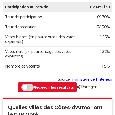
Participation au scrutin
Ploumilliau
Taux de participation
69,70%
Taux d'abstention
30,30%
Votes blancs (en pourcentage des votes
1,65%
exprimés)
Votes nuls (en pourcentage des votes
1,32%
exprimés)
Nombre de votants
1 516
Source :
ministère de l’Intérieur
Partager
Recevoir les résultats
Quelles villes des Côtes-d'Armor ont
le plus voté...